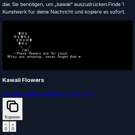
das Sie benötigen, um „kawaii“ auszudrücken.
Finde 1
Kunstwerk für deine Nachricht und kopiere es sofort.
     🪻🌸🌷

   🌸🌷🪻🌸🌷 

    🌷🌸🌷🌸🪻

     🪻🌸🌷 

      ＼  ／ 

       /🎀\ 

   ✨𝘛𝘩𝘦𝘴𝘦 𝘧𝘭𝘰𝘸𝘦𝘳𝘴 𝘢𝘳𝘦 𝘧𝘰𝘳 𝘺𝘰𝘶🌿

🏵️𝘠𝘰𝘶 𝘢𝘳𝘦 𝘢𝘮𝘢𝘻𝘪𝘯𝘨, 𝘯𝘦𝘷𝘦𝘳 𝘧𝘰𝘳𝘨𝘦𝘵 𝘵𝘩𝘢𝘵 ❤

Kawaii Flowers
#
cute
#
kawaii
#
bouqet
#
blossom
#
flowers
Kopieren
0
0