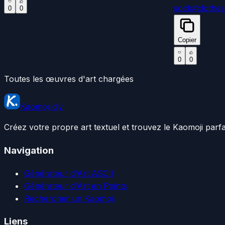
sock
#
clothes
0
0
Copier
0
0
Toutes les œuvres d'art chargées
Kaomoji.diy
Créez votre propre art textuel et trouvez le Kaomoji parf
Navigation
Générateur d'Art ASCII
Générateur d'Art en Points
Rechercher un Kaomoji
Liens