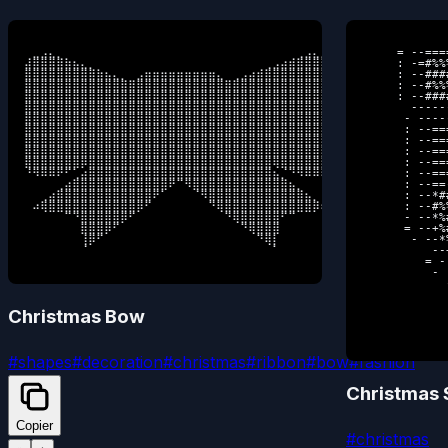
⠀⣀⣠⣄⡀⠀⠀⠀⠀⠀⠀⠀⠀⠀⠀⠀⠀⠀⠀⠀⠀⠀⠀⠀⠀⠀⠀⠀⠀⠀⠀⠀⠀⠀⢀⣠⣄⣀⠀

     = --===
⣼⣿⣿⣿⣿⣷⣦⣄⡀⠀⠀⠀⠀⠀⠀⠀⠀⠀⠀⠀⠀⠀⠀⠀⠀⠀⠀⠀⠀⠀⢀⣠⣴⣾⣿⣿⣿⣿⣧

     : -=#%%
⣿⣿⣿⣿⣿⣿⣿⣿⣿⣷⣦⣄⡀⠀⣠⣶⣶⣶⣶⣶⣶⣶⣶⣶⣄⠀⢀⣠⣴⣾⣿⣿⣿⣿⣿⣿⣿⣿⣿

     : --###
⣿⣿⣿⣿⣿⣿⣿⣿⣿⣿⣿⣿⣿⣿⣿⣿⣿⣿⣿⣿⣿⣿⣿⣿⣿⣿⣿⣿⣿⣿⣿⣿⣿⣿⣿⣿⣿⣿⣿

     : --#%%
⣿⣿⣿⣿⣿⣿⣿⣿⣿⣿⣿⣿⣿⣿⣿⣿⣿⣿⣿⣿⣿⣿⣿⣿⣿⣿⣿⣿⣿⣿⣿⣿⣿⣿⣿⣿⣿⣿⣿

     : --###
⣿⣿⣿⣿⣿⣿⣿⣿⣿⣿⣿⣿⣿⣿⣿⣿⣿⣿⣿⣿⣿⣿⣿⣿⣿⣿⣿⣿⣿⣿⣿⣿⣿⣿⣿⣿⣿⣿⣿

       -----
⣿⣿⣿⣿⣿⣿⣿⣿⣿⣿⣿⣿⣿⣿⣿⣿⣿⣿⣿⣿⣿⣿⣿⣿⣿⣿⣿⣿⣿⣿⣿⣿⣿⣿⣿⣿⣿⣿⣿

      - ----
⣿⣿⣿⣿⣿⣿⣿⣿⣿⣿⣿⣿⣿⣿⣿⣿⣿⣿⣿⣿⣿⣿⣿⣿⣿⣿⣿⣿⣿⣿⣿⣿⣿⣿⣿⣿⣿⣿⣿

      : --==
⣿⣿⣿⣿⣿⣿⣿⣿⣿⣿⣿⣿⣿⣿⣿⣿⣿⣿⣿⣿⣿⣿⣿⣿⣿⣿⣿⣿⣿⣿⣿⣿⣿⣿⣿⣿⣿⣿⣿

      : --==
⣿⣿⣿⣿⣿⣿⣿⣿⣿⣿⣿⣿⣿⣿⣿⣿⣿⣿⣿⣿⣿⣿⣿⣿⣿⣿⣿⣿⣿⣿⣿⣿⣿⣿⣿⣿⣿⣿⣿

      : --==
⣿⣿⣿⣿⣿⣿⣿⡿⣿⣿⣿⣿⣿⣿⣿⣿⣿⣿⣿⣿⣿⣿⣿⣿⣿⣿⣿⣿⣿⣿⣿⢿⣿⣿⣿⣿⣿⣿⣿

      : --==
⠘⠻⠿⠿⠟⠋⢁⣴⣿⣿⣿⣿⣿⣿⣿⣿⣿⣿⣿⣿⣿⣿⣿⣿⣿⣿⣿⣿⣿⣿⣿⣦⡈⠙⠻⠿⠿⠟⠃

      : --==
⠀⠀⠀⠀⢀⣴⣿⣿⣿⣿⣿⣿⣿⣿⣿⣿⣿⣿⠟⠉⠻⣿⣿⣿⣿⣿⣿⣿⣿⣿⣿⣿⣿⣦⡀⠀⠀⠀⠀

      : --==
⠀⠀⢀⣴⣿⣿⣿⣿⣿⣿⣿⣿⣿⣿⣿⣿⠟⠁⠀⠀⠀⠈⠻⣿⣿⣿⣿⣿⣿⣿⣿⣿⣿⣿⣿⣦⡀⠀⠀

      : --*#
⠀⠴⢿⣿⣿⣿⣿⣿⣿⣿⣿⣿⣿⣿⡿⠋⠀⠀⠀⠀⠀⠀⠀⠙⢿⣿⣿⣿⣿⣿⣿⣿⣿⣿⣿⣿⡿⠦⠀

      : --#%
⠀⠀⠀⠀⠀⠉⠙⣿⣿⣿⣿⣿⡿⠋⠀⠀⠀⠀⠀⠀⠀⠀⠀⠀⠀⠙⢿⣿⣿⣿⣿⣿⠋⠉⠀⠀⠀⠀⠀

      - --*%
⠀⠀⠀⠀⠀⠀⠀⣿⣿⣿⡿⠋⠀⠀⠀⠀⠀⠀⠀⠀⠀⠀⠀⠀⠀⠀⠀⠙⢿⣿⣿⣿⠀⠀⠀⠀⠀⠀⠀

      = --+%
⠀⠀⠀⠀⠀⠀⠀⢸⡿⠋⠀⠀⠀⠀⠀⠀⠀⠀⠀⠀⠀⠀⠀⠀⠀⠀⠀⠀⠀⠙⢿⡇⠀⠀⠀⠀⠀⠀⠀

       - --*
⠀⠀⠀⠀⠀⠀⠀⠈⠀⠀⠀⠀⠀⠀⠀⠀⠀⠀⠀⠀⠀⠀⠀⠀⠀⠀⠀⠀⠀⠀⠀⠁⠀⠀⠀⠀⠀⠀⠀
          --
         = -
          - 
            
            
            
Christmas Bow
            
            
#
shapes
#
decoration
#
christmas
#
ribbon
#
bow
#
fashion
Christmas
Copier
#
christmas