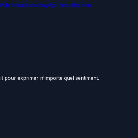
#
christmas
#
stocking
#
garment
#
fashion
ait pour exprimer n'importe quel sentiment.