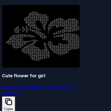
⠀⠀⠀⠀⠀⠀⠀⠀⠀⠀⠀⢀⣶⢿⣻⡷⣆⡀⠀⠀⠀⠀⠀⠀⠀⠀⠀⠀⠀⠀⠀⠀⠀⠀⠀⠀⠀⠀⠀

⠀⠀⠀⠀⠀⠀⠀⠀⠀⠀⢀⣼⣟⡿⣽⣻⢿⡽⣟⡿⣧⡀⠀⠀⠀⠀⠀⠀⠀⠀⠀⠀⠀⠀⠀⠀⠀⠀⠀

⠀⠀⠀⠀⠀⠀⠀⠀⠀⣴⣿⣻⢾⣻⣯⣟⣯⣿⣻⣽⢿⡅⠀⠀⢀⣠⣴⣶⣤⠀⠀⣠⣤⣤⣤⡀⠀⠀⠀

⠀⠀⠀⠀⠀⠀⠀⠀⠀⢹⣷⣻⢿⣽⢾⠉⠁⢻⡷⣯⡿⠁⢀⣴⣿⣻⢷⣻⡾⣷⣾⢿⣽⢾⣳⣿⡆⠀⠀

⠀⠀⠀⠀⠀⠀⠀⠀⠀⠀⠻⣽⢿⡾⣯⠀⠀⠀⢻⣽⠇⢠⡾⣟⣾⡽⣟⣯⢿⣳⣯⡿⣾⣻⣟⣾⠃⠀⠀

⠀⠀⠀⠀⠀⣠⡆⠀⣤⠀⣶⠙⡿⣽⢿⣆⠀⠀⢸⡿⠀⢼⣻⠏⠁⢿⠿⠙⠛⢯⣷⣟⣯⡷⣿⣽⣳⡀⠀

⠀⠀⠀⠀⢾⣟⣧⠤⠺⡷⢾⠦⣧⣌⣙⢯⢷⡄⠀⠿⠀⣻⠃⠀⠀⠀⠀⠀⣠⣞⣷⢯⡿⣽⡷⣯⠷⠀⠀

⠀⠀⠀⠀⠹⢾⠧⠀⠛⠀⠟⠀⠀⠙⠫⣿⣶⣤⡀⠀⠀⡅⠀⠀⣀⣴⢾⡟⠯⠟⠚⣛⠛⠉⠉⠀⠀⠀⠀

⠀⠀⠀⣠⣤⣤⣶⢶⣶⣶⣤⣦⣤⣀⠀⠈⠺⣷⣻⣆⠀⠀⠀⠐⠛⣉⣤⣴⣶⢿⣻⣟⣿⣻⣷⢶⡄⠀⠀

⠀⢀⣾⣟⣷⣻⡾⣟⠗⠉⠈⠁⠛⠙⠋⠀⠀⠙⢷⣻⠇⠀⠀⠀⠛⠉⠉⠈⢉⣿⣻⢾⣳⡿⣞⣿⣽⡀⠀

⣀⣼⣟⣾⡽⣷⣟⣿⣣⣀⣀⣠⠤⡴⣶⣦⠀⠀⠀⠀⠀⢀⡀⠀⠀⠀⠀⠀⠘⠋⠟⣿⣽⣻⣽⢷⣯⣧⡀

⠻⣟⡾⣯⣟⡷⣿⣞⣯⡿⠝⠁⣀⣴⡟⠀⠀⠀⠀⣴⡀⣽⢿⠄⠀⠀⠠⣄⡀⠀⠀⣸⡷⣯⣟⡿⣾⡽⣿

⠀⠀⠀⢻⣯⢿⣳⣯⠗⢁⣴⣾⣻⣽⣄⠀⠀⠀⠀⢻⡃⢸⣿⣳⣦⣤⣼⣻⣽⢿⣻⣯⣟⣷⢿⣽⡷⣟⠏

⠀⠀⠀⠈⠛⠛⠉⠁⣴⢿⣻⡾⣽⡾⣽⣻⣧⠀⠀⣸⣧⠀⢻⣷⣻⣞⣷⢯⣟⣯⣷⣟⣾⡯⠿⠾⠝⠉⠀

⠀⠀⠀⠀⠀⠀⠀⠀⢿⣯⡷⣿⢯⣟⣿⣳⢿⣻⣟⣯⣟⣇⠀⠹⣷⣻⡾⣟⣯⣟⣾⡝⠀⠀⠀⠀⠀⠀⠀

⠀⠀⠀⠀⠀⠀⠀⠀⠀⠑⠛⢫⣿⣻⣞⣯⣿⣻⢾⣽⣾⣻⠀⠀⠈⠓⠿⣻⠽⠞⠋⠀⠀⠀⠀⠀⠀⠀⠀

⠀⠀⠀⠀⠀⠀⠀⠀⠀⠀⠀⠀⢳⣯⣟⡷⣯⣟⣯⣷⢯⡿⠀⠀⠀⠀⠀⠀⠀⠀⠀⠀⠀⠀⠀⠀⠀⠀⠀

⠀⠀⠀⠀⠀⠀⠀⠀⠀⠀⠀⠀⠈⠿⣞⣿⣽⠏⠃⠉⠀⠀⠀⠀⠀⠀⠀⠀⠀⠀⠀⠀⠀⠀⠀⠀⠀⠀⠀
Cute flower for girl
#
love
#
girly
#
cute
#
flower
#
text art
#
ascii
art
#
dot art
Copier