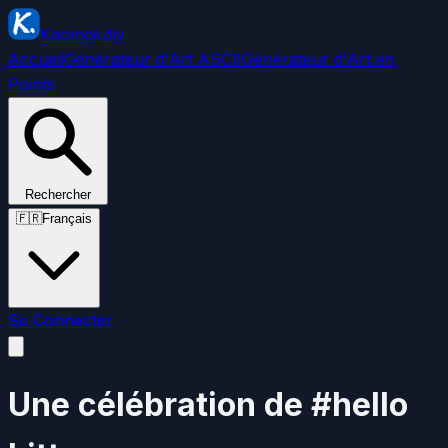
Kaomoji.diy
Accueil
Générateur d'Art ASCII
Générateur d'Art en
Points
Rechercher
🇫🇷
Français
Se Connecter
Une célébration de #hello