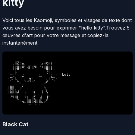
kitty
Voici tous les Kaomoji, symboles et visages de texte dont
vous avez besoin pour exprimer "hello kitty".
Trouvez 5
œuvres d'art pour votre message et copiez-la
instantanément.
⠀⠀⠀⣤⢤⣀⠀⠀⠀⠀⠀⠀⠀⠀⠀⢀⣀⣀⡀⠀⠀

⠀⠀⢰⡟⣷⣾⡿⣦⣠⡤⣤⣤⣄⡠⣚⣽⣵⣟⡇⠀⠀

⠀⠀⢸⡯⣿⠿⠛⠁⠺⠇⠿⠙⠃⠈⠘⠿⣿⣿⡇⠀⠀

⠀⠀⠀⣇⠁⠀⠀⠀⠀⠀⠀⠀⠀⠀⠀⠀⠸⢿⠀⠀⠀

⠀⠒⢦⠇⠀⢠⣴⠀⠀⠀⠀⠀⠀⣦⡄⠀⠈⠈⣆⠤⠆  Lulu

⠠⠒⡊⣆⠀⠈⠉⠀⠀⢤⠄⠀⠀⠉⠁⠀⠀⢰⢓⠒⠄

⠀⠊⠁⠈⠦⡀⠀⠳⠴⠳⠴⠂⠀⠀⠀⢀⡵⠃⠀⠑⠀

⠀⣠⣄⠀⠀⠉⡲⠠⠤⠄⢀⠀⠤⠤⠲⡍⠀⠀⠀⠀⠀

⡸⣿⡿⡀⠀⡰⠁⠀⠀⠀⠀⠀⠀⠀⠀⢳⠀⠀⠀⠀⠀

⢸⣮⣿⣧⣰⠁⠀⢀⠀⠀⢠⡄⠀⠀⢰⠀⢇⠀⠀⠀⠀

⠛⢿⣿⣿⡇⠀⠀⢸⠀⠀⢸⣇⠀⠀⡾⠀⢸⡀⠀⠀⠀

⠀⠈⠙⠻⡇⠀⠀⠘⡇⠀⢼⠅⠀⠰⡇⠀⢸⠁⠀⠀⠀

⠀⠀⠀⠀⠈⠢⢤⣀⣿⣿⣿⢽⣿⣿⣄⡤⠃⠀⠀⠀⠀

⠀⠀⠀⠀⠀⠀⠀⠀⠻⠿⠏⠹⠿⠟⠁⠀⠀⠀⠀⠀⠀
Black Cat