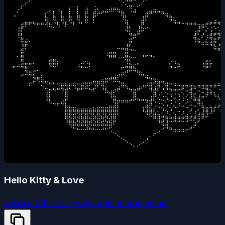
⠀⠀⢀⠔⠁⠀⠀⠀⠀⠀⠀⠀⠀⠀⠀⠀⠀⠀⠀⠀⠀⠀⠀⠀⠀⠀⠀⠑⠌⣉⠀⢀⠌⠀⠀⠀⠀⠀⠀⠀⠀⠀⠀⠀⠀⠀⠀⠀⠀⠀⠀⠀⠀⠀
⠀⠠⠃⠀⠀⠀⠀⠀⠀⡀⡀⢠⡀⠀⡆⠀⡇⠀⢰⠀⢨⠆⢀⣠⣴⡶⣦⡀⠈⢛⣡⠁⠀⠀⣀⣤⣀⡀⠀⠀⠀⠀⠀⠀⠀⠀⠀⠀⠀⠀⠀⠀⠀⠀
⢠⠁⠀⠀⠀⠀⠀⠀⡎⠀⣇⠀⣇⠀⣇⠀⣧⠀⣟⠀⣿⠞⠋⠉⠀⠀⠈⢿⡄⠀⠉⠀⢀⣾⠛⠉⠉⠛⢶⣄⠀⠀⠀⠀⠀⠀⠀⠀⠀⠀⠀⠀⠀⠀
⠀⠀⠀⣀⣀⡀⠀⠀⢿⠀⢻⡀⢿⡀⢿⡀⢻⡀⣿⠀⡇⠀⠀⠀⠀⠀⠀⠘⣧⠀⠀⠀⣼⠇⠀⠀⠀⠀⠀⠻⣧⣀⠀⠀⠀⠀⠀⠀⠀⣀⣠⣀⠀⠀
⠀⢀⣾⠟⠋⠙⠛⠛⠺⢷⡈⠳⠈⠗⠈⠃⠈⠁⠀⠀⠀⠀⠀⠀⠀⠀⠀⠀⢹⡄⠀⢠⡟⢀⠀⠀⠀⠀⠀⠀⠈⠉⠉⠙⠛⠛⢲⣶⠟⢋⠍⡙⢻⣤
⠀⢸⡏⠀⠀⠀⠀⠀⠀⠀⠀⠀⠀⠀⠀⠀⠀⠀⠀⠀⠀⠀⠀⠀⠀⠀⠀⠀⠺⣇⠀⣼⠟⠁⠀⠀⠀⠀⠀⠀⠀⠀⠀⠀⠀⢠⡾⢁⠎⢰⣈⣐⠉⣷
⠀⠸⣇⠀⠀⠀⠀⠀⠀⠀⠀⠀⠀⠀⠀⠀⠀⠀⠀⠀⠀⠀⠀⠀⠀⠀⠀⠀⠀⢙⡿⠁⠀⠀⠀⠀⠀⠀⠀⠀⠀⠀⠀⠀⠀⣾⡁⠎⠰⣿⣋⣽⡷⣿
⠀⠀⢻⣾⠂⠀⠀⠀⠀⠀⠀⠀⠀⠀⠀⠀⠀⠀⠀⠀⠀⠀⠀⠀⠀⠀⠀⠀⢀⡿⠀⠀⠀⠀⠀⠀⠀⠀⠀⠀⠀⠀⠀⠀⠀⠘⠿⣤⣧⣼⡿⢁⠒⡠
⠀⠀⣸⠇⠀⠀⠀⠀⠀⠀⠀⠀⠀⠀⠀⠀⠀⠀⠀⠀⠀⠀⠀⠀⠀⠀⠤⣤⣼⣃⡀⠀⠀⠀⠀⠀⠀⠀⠀⠀⠀⠀⠀⠀⠀⠀⠀⠀⠀⠈⢷⣬⠂⣁
⠀⠀⣿⠀⠀⠀⠀⠀⠀⠀⠀⠀⠀⠀⠀⠀⠀⠀⠀⠀⠀⠀⠀⢠⣶⣶⠀⠀⣿⠈⠉⠀⢀⣀⣀⠀⠀⠀⠀⠀⠀⠀⠀⠀⠀⠀⠀⠀⠀⠀⠀⠉⣿⠛
⠀⠁⣿⠀⠀⠀⠀⠀⠀⣠⣤⠀⠀⠀⠀⠀⠀⠀⠀⠀⠀⠀⠀⠀⠛⠛⠐⠒⢿⡗⠒⠀⠈⠁⠈⠃⠀⠀⠀⠀⠀⠀⠀⠀⠀⠀⠀⠀⣀⡀⠀⠀⠘⣷
⣀⣠⣽⡶⠶⠂⠀⠀⠀⢿⣿⠇⠀⠀⠀⠀⢠⡚⠙⡆⠀⠀⠀⠀⠀⠀⠀⠀⣘⣧⡤⠆⠀⠀⠀⠀⠀⠀⠀⣎⠙⣦⠀⠀⠀⠀⠀⢰⣿⡗⠀⠀⠀⠀
⠁⠀⠈⢿⣀⣠⠄⠀⠀⠀⠀⠀⠀⠀⠀⠀⠀⠉⠉⠀⠀⠀⠀⠀⠀⠀⠀⠋⣩⡿⢷⣄⠀⠀⠀⠀⠀⠀⠀⠈⠉⠁⠀⠀⠀⠀⠀⠀⠉⠀⠀⠀⠀⠀
⠀⠀⠴⠚⠻⣆⣀⡤⠀⠀⠀⠀⠀⠀⠀⠀⠀⠀⠀⠀⠀⠀⠀⠀⢀⣠⡴⠟⠉⠀⠀⠙⠷⣤⡀⠀⠀⠀⠀⠀⠀⠀⠀⠀⠀⠀⠀⠀⠀⠀⠀⠀⡀⠈
⠀⠀⠀⠀⢀⡼⢻⢶⣤⣀⡀⠀⠀⠀⠀⠀⠀⢀⣀⣀⣤⣤⢶⡿⠛⠿⢦⣀⠀⠀⠀⠀⠀⠈⣙⣳⣦⣤⣀⡀⠀⠀⠀⠀⠀⠀⠀⠀⠀⠀⠀⠀⣙⣶
⠀⠀⠀⠀⠋⠀⠀⠢⣀⠉⡉⣙⣿⢻⡟⢻⣉⣿⣽⡋⣰⠏⢻⡄⠀⠀⣠⠿⢦⡀⠀⣠⡴⠞⣿⢡⡿⢀⢿⡉⠙⠓⣶⠶⢶⣦⠶⣶⣶⠶⠾⠛⡫⠁
⠀⠀⠀⠀⠀⠀⠀⠀⢰⡟⠙⠉⠘⣿⠀⠀⠋⠁⠀⠙⠃⠀⠈⠷⣴⠞⠋⠀⠀⠙⣿⠋⠀⠀⠘⣿⠃⡌⢌⡙⢛⡋⢅⠒⣿⣀⠒⠤⣹⣷⡄⠈⠀⠀
⠀⠀⠀⠀⠀⠀⠀⠀⢸⡇⠀⠀⠀⣿⠀⠀⠀⠀⠀⠀⠀⠀⠀⠀⠸⣷⠀⠀⠀⢀⣿⣄⣀⡀⢰⡟⢌⡐⢢⠘⠤⢘⠠⢊⠼⣧⣼⠶⠋⠀⠙⢧⡀⠀
⠀⠀⠀⠀⠀⠀⠀⠀⠈⠳⢤⡤⢾⡇⠀⠀⠀⠀⠀⠀⠀⠀⠀⠀⠀⢻⡟⠛⠛⠋⠁⠈⠉⢛⣿⠑⠢⢌⢂⠩⡐⢡⠊⠔⣂⠉⢿⡆⠀⠀⠀⢀⡷⠀
⠀⠀⠀⠀⠀⠀⠀⠀⠀⠀⠀⠀⠀⣿⣷⣶⣤⣤⣤⣤⣦⣶⣶⣶⣿⣿⡇⠀⠀⠀⠀⠀⢰⢻⣧⡌⠑⢢⡌⢢⠑⠂⠉⠒⢠⠉⡄⢻⣶⢳⡞⠋⠀⠀
⠀⠀⠀⠀⠀⠀⠀⠀⠀⠀⠀⠀⠀⣿⡿⣽⢻⡟⣿⢻⣏⣿⡹⣏⢿⣿⠇⠀⠀⠀⠀⠀⠈⠻⣟⣷⣥⣂⡘⠄⢢⠉⠜⣠⢃⣘⣴⣾⣻⠚⠁⠀⠀⠀
⠀⠀⠀⠀⠀⠀⠀⠀⠀⠀⠀⠀⠀⢻⣽⡞⣽⢿⣿⣳⢞⡶⣻⣝⡾⣿⠀⠀⠀⠀⠀⠀⠀⠀⠀⠛⢾⣭⢿⣛⣿⣻⣟⣻⠯⠟⡶⠋⠁⠀⠀⠀⠀⠀
⠀⠀⠀⠀⠀⠀⠀⠀⠀⠀⠀⠀⠀⠈⢻⡿⠾⠿⢿⠻⠾⠿⠷⠾⣿⠃⠀⠀⠀⠀⠀⠀⠀⠀⠀⠀⠈⠳⣾⡀⠀⠀⠀⠀⢀⡼⠁⠀⠀⠀⠀⠀⠀⠀
⠀⠀⠀⠀⠀⠀⠀⠀⠀⠀⠀⠀⠀⠀⠀⠉⠓⠒⠚⠛⠓⠒⠚⠋⠡⡀⠀⠀⠀⠀⠀⠀⠀⠀⠀⠀⡠⠊⠈⠛⠶⠶⠶⠖⠋⠀⠀⠀⠀⠀⠀⠀⠀⠀
⠀⠀⠀⠀⠀⠀⠀⠀⠀⠀⠀⠀⠀⠀⠀⠀⠀⠀⠀⠀⠀⠀⠀⠀⠀⠈⠢⡀⠀⠀⠀⠀⠀⢀⠄⠋⠀⠀⠀⠀⠀⠀⠀⠀⠀⠀⠀⠀⠀⠀⠀⠀⠀⠀
⠀⠀⠀⠀⠀⠀⠀⠀⠀⠀⠀⠀⠀⠀⠀⠀⠀⠀⠀⠀⠀⠀⠀⠀⠀⠀⠀⠈⠢⡀⠀⠀⡠⠊⠀⠀⠀⠀⠀⠀⠀⠀⠀⠀⠀⠀⠀⠀⠀⠀⠀⠀⠀⠀
⠀⠀⠀⠀⠀⠀⠀⠀⠀⠀⠀⠀⠀⠀⠀⠀⠀⠀⠀⠀⠀⠀⠀⠀⠀⠀⠀⠀⠀⠈⠂⠊⠀⠀⠀⠀⠀⠀⠀⠀⠀⠀⠀⠀⠀⠀⠀⠀⠀⠀⠀⠀⠀
Hello Kitty & Love
#
ascii art
#
hello kitty
#
heart
#
dot art
#
text art