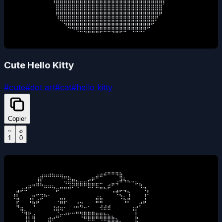
⠀⠀⠀⠀⠀⠀⠀⠀⠀⠀⠈⣿⣿⣿⣿⣿⣿⣿⣿⣿⣿⣿⣿⣿⣿⣿⣿⣿⣿⣿⣿⣿⣿⣿⣿⣿⣿⣿⠃⠀

⠀⠀⠀⠀⠀⠀⠀⠀⠀⠀⠀⣿⣿⣿⣿⣿⣿⣿⣿⣿⣿⣿⣿⣿⣿⣿⣿⣿⣿⣿⣿⣿⣿⣿⣿⣿⣿⣿⠀⠀

⠀⠀⠀⠀⠀⠀⠀⠀⠀⠀⠀⢻⣿⣿⣿⣿⣿⣿⣿⣿⣿⣿⣿⣿⣿⣿⣿⣿⣿⣿⣿⣿⣿⣿⣿⣿⣿⠋⠀⠀

⠀⠀⠀⠀⠀⠀⠀⠀⠀⠀⠀⠈⠻⣿⣿⣿⣿⣿⣿⣿⣿⣿⣿⣿⣿⣿⣿⣿⣿⣿⣿⣿⣿⣿⣿⣿⠃⠀⠀⠀

⠀⠀⠀⠀⠀⠀⠀⠀⠀⠀⠀⠀⠀⠘⢿⣿⣿⣿⣿⣿⣿⣿⣿⣿⣿⣿⣿⣿⣿⣿⣿⣿⣿⣿⡿⠁⠀⠀⠀⠀

⠀⠀⠀⠀⠀⠀⠀⠀⠀⠀⠀⠀⠀⠀⠀⠈⠙⠛⠻⠿⠿⠿⠟⠛⠛⠻⠿⠟⠛⠉⠙⠛⠛⠋⠀⠀⠀⠀⠀⠀
Cute Hello Kitty
#
cute
#
dot art
#
cat
#
hello kitty
Copier
1
0
⠀⠀⠀⠀⠀⠀⠀⠀⠀⢀⡀⠀⠀⠀⠀⠀⠀⠀⠀⠀⠀⠀⢀⣠⣤⣤⣤⣄⠀⠀⠀⠀⠀⠀⠀

⠀⠀⠀⠀⠀⠀⢠⡾⠛⠛⠛⠛⠻⠶⣦⣀⠀⠀⠀⢀⣤⠾⠛⠉⠀⠀⠈⢿⡄⠀⠀⠀⠀⠀⠀

⠀⠀⠀⠀⠀⣀⣼⣇⠀⠀⠀⠀⠀⠲⠶⢿⣷⣶⣶⣯⣥⡤⠤⠀⢀⣤⢴⠛⠙⠓⠒⡦⣄⠀⠀

⠀⢀⣠⣴⠟⠉⠉⠉⠛⠛⠳⣤⠶⠶⠾⠋⠙⠉⠉⠛⠋⠛⠶⠦⠟⠁⢀⣀⣀⠀⠀⠀⠙⢲⡀

⢠⡟⠁⠀⠀⣀⡤⠤⣄⡀⠀⠁⠀⠀⠀⠀⠀⠀⠀⠀⠀⠀⠀⠀⠀⠘⠻⣅⠈⢳⠀⠀⠀⢠⠇

⠘⣷⠀⠀⢰⡏⣠⠞⠉⠀⠀⢀⣶⣆⠀⠀⠀⠀⠀⠀⠀⣾⣷⠀⠀⠀⠀⠘⢧⡾⠀⠀⠀⣸⠀

⠀⣧⠀⠀⠈⢻⠋⠀⠀⠀⢀⢀⠛⠃⠀⢀⣘⣽⠀⡀⠀⠉⢩⢠⣠⠀⠀⠀⠈⠁⠀⢀⡞⠋⠀

⠀⠈⢿⣄⡀⠀⠀⠀⠀⠀⠸⢿⠻⠁⠀⠈⣉⣈⣉⣀⣀⠀⠙⠛⠛⠀⠀⠀⠀⠀⠸⡏⠀⠀⠀

⠀⠀⠀⢹⡏⣴⠀⠀⠀⢀⢀⣤⠖⠚⠋⠉⠉⢹⣿⣿⣿⣿⣿⣷⣦⣄⠀⠀⠀⠀⠀⣇⠀⠀⠀

⠀⠀⠀⠸⣇⢹⡀⠀⢀⡿⠋⠀⠀⠀⠀⠀⠀⠀⠉⠛⠛⠉⠙⠛⣿⣿⣷⡄⠀⠀⠀⣯⠀⠀⠀
