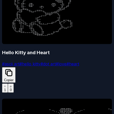
⠀⠀⠀⠀⡟⢸⡄⢀⣞⠀⠀⢀⣀⠀⠀⠀⠀⠀⠀⠀⠀⠀⢀⣀⠈⠻⠿⢿⠀⠀⢠⡟⠀⠀⠀

⠀⠀⠀⠀⠻⣦⠀⢸⡏⠁⠀⣾⣿⠆⠀⠀⠀⣀⠀⠀⠀⠀⢺⣿⠇⠀⠐⢾⠇⢀⣼⠀⠀⠀⠀

⠀⠀⠀⠀⠀⢿⡆⠘⣯⣁⡀⠈⠉⠀⠀⠀⠘⠯⠃⠀⠀⠀⠀⠁⠀⠐⣦⢟⣴⠚⠁⠀⠀⠀⠀

⠀⠀⠀⠀⠀⢈⡽⣿⠉⠉⠛⢶⣄⣀⡤⠶⠶⠦⣄⠀⠀⠀⠀⢀⣠⣾⠟⠋⠁⠀⠀⠀⠀⠀⠀

⠀⠀⠀⠀⠀⣾⣈⠁⠀⠀⠀⠀⠈⠁⠀⠀⠀⠀⠈⢷⣶⣶⡿⠛⠛⢦⠀⠀⠀⠀⠀⠀⠀⠀⠀

⠀⠀⠀⠀⠀⢿⢸⠀⠀⠀⠀⠀⠀⠀⠀⢀⡤⠖⠒⠋⠀⠉⠀⠀⠀⢈⡇⠀⠀⠀⠀⠀⠀⠀⠀

⠀⠀⠀⠀⣰⣟⣎⣧⡀⠀⠀⠀⠀⠀⠸⣯⠤⠀⠀⠀⠀⠀⠀⠀⠀⣱⠇⠀⣀⣀⣀⠀⠀⠀⠀

⠀⠀⠀⣼⡋⠈⢻⣮⡳⣄⠀⠀⣠⠤⠖⠻⡶⠀⠀⠀⠀⠀⣠⡤⠞⠉⣧⠖⡫⠂⠙⢻⡄⠀⠀

⠀⠀⠀⡿⡇⠀⠈⡇⡙⠺⣅⣸⢷⠟⠓⢦⡙⠓⠓⠒⠋⠉⠉⠀⠀⠀⠹⡆⠀⠀⠀⠸⡇⠀⠀

⠀⠀⠀⢷⢧⠀⢀⣇⡇⠀⠀⢹⣼⡀⠀⠀⠹⡆⠀⠀⠀⠀⠀⠀⠀⠀⣠⡿⢦⣤⠖⠚⠁⠀⠀

⠀⠀⠀⠈⢯⡀⣼⡿⠀⠀⠀⠀⢧⢷⡀⠀⠀⢹⡀⠀⠀⠀⠀⠀⢀⣰⠋⠀⠀⠀⠀⠀⠀⠀⠀

⠀⠀⠀⠀⠀⠉⠉⠛⠛⠒⠒⠒⠚⢷⣿⣦⣀⣸⠇⠀⢀⣀⣤⠟⠉⠁⠀⠀⠀⠀⠀⠀⠀⠀⠀

⠀⠀⠀⠀⠀⠀⠀⠀⠀⠀⠀⠀⠀⠀⠉⠛⠛⠛⠒⠒⠋⠁⠀⠀⠀⠀⠀⠀⠀⠀⠀⠀⠀⠀⠀
Hello Kitty and Heart
#
ascii art
#
hello kitty
#
dot art
#
love
#
heart
Copier
1
0
⠀⠀⠀⠀⠀⠀⠀⠀⠀⠀⠀⠀⠀⠀⠀⠀⠀⠀⠀⠀⠀⠀⠀⠀⠀⠀⠀⣀⣀⢀⣀⡀⠀⠀⠀⠀⠀⠀⠀⠀⠀⠀⠀⠀⠀⠀⠀⠀⠀⠀⠀⠀⠀⠀
⠀⠀⠀⠀⠀⠀⠀⢀⠤⠀⠀⠀⠀⠀⠀⠀⠀⠀⠀⠀⠀⠒⠠⢄⠀⠀⢼⣿⢿⡿⣿⣿⡆⠀⠀⢀⡠⠄⠂⠀⠀⠀⠀⠀⠀⠀⠀⠀⠀⠀⠉⠒⠠⢀
⠀⠀⠀⠀⢀⠔⠈⠀⠀⠀⠀⠀⠀⠀⠀⠀⠀⠀⠀⠀⠀⠀⠀⠀⠈⠐⢜⠿⣿⣽⣷⠟⠁⡠⠂⠁⠀⠀⠀⠀⠀⠀⠀⠀⠀⠀⠀⠀⠀⠀⠀⠀⠀⠀