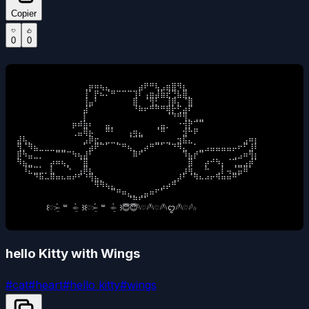
Copier
0
0
⠀⠀⠀⠀⠀⠀⠀⠀⠀⠀⠀⠀⢀⡶⠶⢦⣄⠀⠀⠀⠀⠀⣴⠟⠛⢧⣠⣶⣿⠻⣆⠀⠀⠀⠀⠀⠀⠀⠀⠀⠀⠀⠀⠀

⠀⠀⠀⠀⠀⠀⠀⠀⠀⠀⠀⠀⢸⠁⡟⠦⠌⠛⠉⠉⠉⢹⠇⢠⣶⣼⣷⣞⢙⣧⣿⡀⠀⠀⠀⠀⠀⠀⠀⠀⠀⠀⠀⠀

⠀⠀⠀⠀⠀⠀⠀⠀⠀⠀⠀⠀⢸⣤⠃⠀⠀⠀⠀⠀⠀⣿⠀⠈⢻⡃⠀⢸⡿⡄⠈⣿⠀⠀⠀⠀⠀⠀⠀⠀⠀⠀⠀⠀

⠀⠀⠀⠀⠀⠀⠀⠀⠀⠀⠀⠀⣼⠁⠀⠀⠀⠀⠀⠀⠀⠘⠷⠖⠛⠛⠛⢿⡗⢋⣴⠏⠀⠀⠀⠀⠀⠀⠀⠀⠀⠀⠀⠀

⠀⠀⠀⠀⠀⠀⠀⠀⠀⠀⠀⠀⡇⠀⠀⠀⠀⠀⠀⠀⠀⠀⠀⠀⠀⠀⠀⠈⠙⠛⢻⡀⢀⣀⠀⠀⠀⠀⠀⠀⠀⠀⠀⠀

⠀⠀⠀⠀⠀⠀⠀⠀⠀⠀⡶⠾⣷⠆⠀⠀⣤⡀⠀⠀⠀⠀⠀⠀⠀⢀⣤⡀⠀⠐⢺⡟⠉⠉⠀⠀⠀⠀⠀⠀⠀⠀⠀⠀

⠀⠀⠀⠀⠀⠀⠀⠀⠀⠀⢀⣤⢿⡦⠀⠀⠛⠃⠀⠀⢠⢶⣄⠀⠀⠈⠛⠀⠀⠀⣺⠓⠟⠀⠀⠀⠀⠀⠀⠀⠀⠀⠀⠀

⣼⢧⡀⠀⠀⠀⠀⠀⠀⠀⠀⠀⣠⡿⣖⡀⣀⣀⡀⠀⠈⠉⠉⠀⠀⣀⣀⣀⠀⣲⣯⣄⠀⠀⠀⠀⠀⠀⠀⠀⠀⣠⠶⡆

⢻⡈⠻⣦⣀⣀⣀⣀⣀⠀⠀⠀⠁⣴⠟⠉⠁⠀⠉⠛⢦⡀⢀⡴⠛⠉⠁⠈⠙⠻⣄⠀⠁⣀⣠⣤⣤⣤⣤⡤⠖⠋⣸⠇

⡿⠳⣤⣀⡀⠀⠀⠉⠉⠉⠳⢦⣼⠃⠀⠀⠀⠀⠀⠀⠀⠿⠋⠀⠀⠀⠀⠀⠀⠀⠹⣦⡞⠉⠀⠀⠀⠀⠀⢀⣠⠶⢻⡆

⠻⣦⣀⠀⠀⠀⡴⠶⢦⡀⠀⠈⣿⠀⠀⠀⠀⠀⠀⠀⠀⠀⠀⠀⠀⠀⠀⠀⠀⠀⠀⣿⠀⠀⡴⠚⠳⡄⠈⢉⣀⣠⡾⠁

⠀⠸⣍⣉⣁⡀⣇⠀⠀⠑⠀⢠⡿⣆⠀⠀⠀⠀⠀⠀⠀⠀⠀⠀⠀⠀⠀⠀⠀⠀⣰⢷⡀⠀⠓⠀⢀⡇⢤⣈⣭⠿⠁⠀

⠀⠀⠀⠙⠷⠤⠿⠶⠦⠶⠞⠋⠘⢻⣦⡀⠀⠀⠀⠀⠀⠀⠀⠀⠀⠀⠀⠀⢀⡼⠃⠈⠻⠦⠴⠖⠻⠶⠶⠛⠁⠀⠀⠀

⠀⠀⠀⠀⠀⠀⠀⠀⠀⠀⠀⠀⠀⠀⠻⠻⢦⣄⠀⠀⠀⠀⠀⠀⠀⠀⣠⡴⠛⠀⠀⠀⠀⠀⠀⠀⠀⠀⠀⠀⠀⠀⠀⠀

⠀⠀⠀⠀⠀⠀⠀⠀⠀⠀⠀⠀⠀⠀⠀⠀⠀⠉⠛⠶⣄⡀⢀⣤⠶⠋⠁⠀⠀⠀⠀⠀⠀⠀⠀⠀⠀⠀⠀⠀⠀⠀⠀⠀

⠀⠀⠀⠀⠀⠀⠀⠀⠀⠀⠀⠀⠀⠀⠀⠀⠀⠀⠀⠀⠈⠛⠋⠁⠀⠀⠀⠀⠀⠀⠀⠀⠀⠀⠀⠀⠀⠀⠀⠀⠀⠀⠀

     ⠀꒰♡˃̶̤́ ꒳ ˂̶̤̀ ꒱꒰♡˃̶̤́ ꒳ ˂̶̤̀ ꒱😇😇𓆩♡𓆪𓆩♡𓆪𓆩ꨄ︎𓆪𓆩♡𓆪☆
hello Kitty with Wings
#
cat
#
heart
#
hello kitty
#
wings