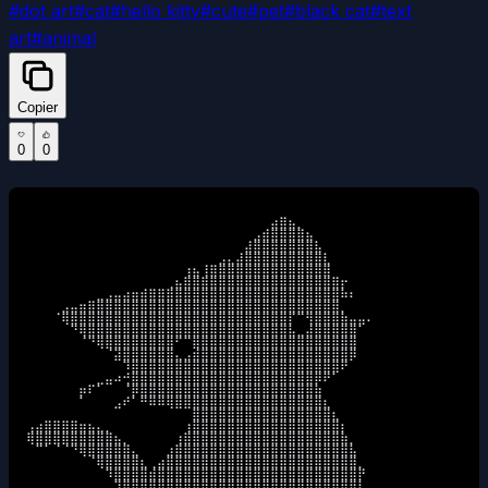
#
dot art
#
cat
#
hello kitty
#
cute
#
pet
#
black cat
#
text
art
#
animal
Copier
0
0
⠀⠀⠀⠀⠀⠀⠀⠀⠀⠀⠀⠀⠀⠀⠀⠀⠀⠀⠀⠀⠀⠀⠀⠀⠀⠀⠀⠀⣴⣿⣦⡀⠀⠀⠀⠀⠀⠀⠀⠀

⠀⠀⠀⠀⠀⠀⠀⠀⠀⠀⠀⠀⠀⠀⠀⠀⠀⠀⠀⠀⠀⠀⠀⠀⠀⠀⣠⣾⣿⣿⣿⣿⣦⠀⠀⠀⠀⠀⠀⠀

⠀⠀⠀⠀⠀⠀⠀⠀⠀⠀⠀⠀⠀⠀⠀⠀⠀⠀⠀⠀⠀⠀⠀⠀⠀⣼⣿⣿⣿⣿⣿⣿⣿⣧⠀⠀⠀⠀⠀⠀

⠀⠀⠀⠀⠀⠀⠀⠀⠀⠀⠀⠀⠀⠀⠀⠀⠀⠀⠀⠀⠀⠀⣠⣄⣼⣿⣿⣿⣿⣿⣿⣿⣿⣿⣇⠀⠀⠀⠀⠀

⠀⠀⠀⠀⠀⠀⠀⠀⠀⠀⠀⠀⠀⠀⠀⠀⠀⠀⢰⣦⢸⣿⣿⣿⣿⣿⣿⣿⣿⣿⣿⣿⣿⣿⣿⠀⠀⠀⠀⠀

⠀⠀⠀⠀⠀⠀⠀⠀⠀⠀⠀⠀⠀⠀⠀⠀⢀⣦⣿⣿⣿⣿⣿⣿⣿⣿⣿⣿⣿⣿⣿⣿⣿⣿⣿⣿⡖⠀⠀⠀

⠀⠀⠀⠀⠀⠀⠀⠀⣀⣠⣤⣴⣶⣾⣿⣿⣿⣿⣿⣿⣿⣿⣿⣿⣿⣿⣿⣿⣿⣿⣿⣿⣿⣿⣿⣿⠷⠆⠀⠀

⠀⠀⠀⠀⣠⣤⣶⣿⣿⣿⣿⣿⣿⣿⣿⣿⣿⣿⣿⣿⣿⣿⣿⣿⣿⣿⣿⣿⣿⣿⣿⣿⣿⣿⣿⣿⡀⠀⠀⠀

⠀⠀⠀⠈⢿⣿⣿⣿⣿⣿⣿⣿⣿⣿⣿⣿⣿⣿⣿⣿⣿⣿⣿⣿⣿⣿⣿⣿⣿⣿⡏⠉⢻⣿⣿⣿⣷⣤⣤⠄

⠀⠀⠀⠀⠀⠙⢿⣿⣿⣿⣿⣿⣿⣿⣿⣿⣿⣿⣿⣿⣿⣿⣿⣿⣿⣿⣿⣿⣿⣿⣧⣀⣼⣿⣿⣿⣿⣿⠁⠀

⠀⠀⠀⠀⠀⠀⠈⠙⢿⣿⣿⣿⣿⣿⣿⣿⣿⠋⠉⣿⣿⣿⣿⣿⣿⣿⣿⣿⣿⣿⣿⣿⣿⣿⣿⣿⣿⣿⠀⠀

⠀⠀⠀⠀⠀⠀⠀⠀⠀⠈⣽⣿⣿⣿⣿⣿⣿⣄⣠⣾⣿⣿⣿⣿⣿⣿⣿⣿⣿⣿⣿⣿⣿⣿⣿⣿⣿⡿⠀⠀

⠀⠀⠀⠀⠀⠀⠀⠀⠀⠀⠀⠹⣿⣿⣿⣿⣿⣿⣿⣿⣿⣿⣿⣿⣿⣿⣿⣿⣿⣿⣿⣿⣿⣿⣿⣿⠟⠀⠀⠀

⠀⠀⠀⠀⠀⠀⠀⠀⣀⣤⠴⢚⣿⣿⣿⣿⣿⣿⣿⣿⣿⣿⣿⣿⣿⣿⣿⣿⣿⣿⣿⣿⣿⡿⠟⠁⠀⠀⠀⠀

⠀⠀⠀⠀⠀⠀⡶⠏⠁⠀⠀⠈⡿⣿⣿⣿⣿⣿⣿⣿⣿⣿⣿⣿⣿⣿⣿⣿⣿⣿⣿⣿⣿⣷⠀⠀⠀⠀⠀⠀

⠀⠀⠀⠀⠀⠀⠁⠀⠀⠀⣠⠞⠁⠛⠿⠿⢿⣿⣿⣿⣿⣿⣿⣿⣿⣿⣿⣿⣿⣿⣿⣿⣿⣿⣆⠀⠀⠀⠀⠀

⠀⠀⠀⠀⠀⠀⠀⠀⠀⠀⠀⠀⠀⠀⠀⠀⠀⠀⠀⣿⣿⣿⣿⣿⣿⣿⣿⣿⣿⣿⣿⣿⣿⣿⣿⣆⠀⠀⠀⠀

⢠⣴⣿⣿⣿⣿⣶⣦⣄⡀⠀⠀⠀⠀⠀⠀⠀⠀⢰⣿⣿⣿⣿⣿⣿⣿⣿⣿⣿⣿⣿⣿⣿⣿⣿⣿⡆⠀⠀⠀

⢿⣿⣿⣿⣿⣿⣿⣿⣿⣿⣦⡀⠀⠀⠀⠀⠀⢰⣿⣿⣿⣿⣿⣿⣿⣿⣿⣿⣿⣿⣿⣿⣿⣿⣿⣿⣷⡀⠀⠀

⠀⠉⠁⠈⠈⠙⢿⣿⣿⣿⣿⣿⣄⠀⠀⠀⣰⣿⣿⣿⣿⣿⣿⣿⣿⣿⣿⣿⣿⣿⣿⣿⣿⣿⣿⣿⣿⣧⠀⠀

⠀⠀⠀⠀⠀⠀⠀⠈⢿⣿⣿⣿⣿⣆⢀⣴⣿⣿⣿⣿⣿⣿⣿⣿⣿⣿⣿⣿⣿⣿⣿⣿⣿⣿⣿⣿⣿⣿⡀⠀

⠀⠀⠀⠀⠀⠀⠀⠀⠀⠹⣿⣿⣿⣿⣾⣿⣿⣿⣿⣿⣿⣿⣿⣿⣿⣿⣿⣿⣿⣿⣿⣿⣿⣿⣿⣿⣿⣿⡟⠀

⠀⠀⠀⠀⠀⠀⠀⠀⠀⠀⢹⣿⣿⣿⣿⣿⣿⣿⣿⣿⣿⣿⣿⣿⣿⣿⣿⣿⣿⣿⣿⣿⣿⣿⣿⣿⣿⣿⡇⠀
