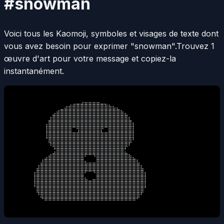
#snowman
Voici tous les Kaomoji, symboles et visages de texte dont
vous avez besoin pour exprimer "snowman".
Trouvez 1
œuvre d'art pour votre message et copiez-la
instantanément.
⠀⠀⠀⠀⠀⠀⠀⠀⠀⠀⠀⠀⠀⠀⠀⢀⣀⣠⣤⣤⣤⣤⣀⡀⠀⠀⠀⠀⠀⠀⠀⠀⠀⠀⠀⠀⠀⠀⠀

⠀⠀⠀⠀⠀⠀⠀⠀⠀⠀⠀⠀⣀⣴⣾⣿⣿⣿⣿⣿⣿⣿⣿⣿⣷⣦⣄⠀⠀⠀⠀⠀⠀⠀⠀⠀⠀⠀⠀

⠀⠀⠀⠀⠀⠀⠀⠀⠀⠀⣠⣾⣿⣿⣿⣿⣿⣿⣿⣿⣿⣿⣿⣿⣿⣿⣿⣷⣄⠀⠀⠀⠀⠀⠀⠀⠀⠀⠀

⠀⠀⠀⠀⠀⠀⠀⠀⠀⣰⣿⣿⣿⣿⣿⣿⣿⣿⣿⣿⣿⣿⣿⣿⣿⣿⣿⣿⣿⣆⠀⠀⠀⠀⠀⠀⠀⠀⠀

⠀⠀⠀⠀⠀⠀⠀⠀⢠⣿⣿⣿⣿⣿⣿⣿⣿⣿⣿⣿⣿⣿⣿⣿⣿⣿⣿⣿⣿⣿⡆⠀⠀⠀⠀⠀⠀⠀⠀

⠀⠀⠀⠀⠀⠀⠀⠀⢸⣿⣿⣿⣿⣿⣿⠉⢻⣿⣿⣿⣿⣿⡟⠉⣿⣿⣿⣿⣿⣿⡇⠀⠀⠀⠀⠀⠀⠀⠀

⠀⠀⠀⠀⠀⠀⠀⠀⢸⣿⣿⣿⣿⣿⣿⣿⣿⣿⣿⣿⣿⣿⣿⣿⣿⣿⣿⣿⣿⣿⡇⠀⠀⠀⠀⠀⠀⠀⠀

⠀⠀⠀⠀⠀⠀⠀⠀⠈⣿⣿⣿⣿⣿⣿⣿⣿⣿⣿⣿⣿⣿⣿⣿⣿⣿⣿⣿⣿⣿⠃⠀⠀⠀⠀⠀⠀⠀⠀

⠀⠀⠀⠀⠀⠀⠀⠀⠀⠘⢿⣿⣿⣿⣿⣿⣿⣿⣿⣿⣿⣿⣿⣿⣿⣿⣿⣿⡿⠃⠀⠀⠀⠀⠀⠀⠀⠀⠀

⠀⠀⠀⠀⠀⠀⠀⠀⠀⠀⣨⣿⣿⣿⣿⣿⣿⣿⣿⣿⣿⣿⣿⣿⣿⣿⣿⣿⣅⠀⠀⠀⠀⠀⠀⠀⠀⠀⠀

⠀⠀⠀⠀⠀⠀⠀⠀⣠⣾⣿⣿⣿⣿⣿⣿⣿⣿⠋⠉⠙⣿⣿⣿⣿⣿⣿⣿⣿⣷⣄⠀⠀⠀⠀⠀⠀⠀⠀

⠀⠀⠀⠀⠀⠀⠀⣼⣿⣿⣿⣿⣿⣿⣿⣿⣿⣿⣦⣤⣤⣿⣿⣿⣿⣿⣿⣿⣿⣿⣿⣧⠀⠀⠀⠀⠀⠀⠀

⠀⠀⠀⠀⠀⠀⣼⣿⣿⣿⣿⣿⣿⣿⣿⣿⣿⣿⣿⣿⣿⣿⣿⣿⣿⣿⣿⣿⣿⣿⣿⣿⣧⠀⠀⠀⠀⠀⠀

⠀⠀⠀⠀⠀⢰⣿⣿⣿⣿⣿⣿⣿⣿⣿⣿⣿⣿⠋⠉⠙⣿⣿⣿⣿⣿⣿⣿⣿⣿⣿⣿⣿⡆⠀⠀⠀⠀⠀

⠀⠀⠀⠀⠀⢸⣿⣿⣿⣿⣿⣿⣿⣿⣿⣿⣿⣿⣦⣀⣤⣿⣿⣿⣿⣿⣿⣿⣿⣿⣿⣿⣿⡇⠀⠀⠀⠀⠀

⠀⠀⠀⠀⠀⢸⣿⣿⣿⣿⣿⣿⣿⣿⣿⣿⣿⣿⣿⣿⣿⣿⣿⣿⣿⣿⣿⣿⣿⣿⣿⣿⣿⡇⠀⠀⠀⠀⠀

⠀⠀⠀⠀⠀⠀⣿⣿⣿⣿⣿⣿⣿⣿⣿⣿⣿⣿⣿⣿⣿⣿⣿⣿⣿⣿⣿⣿⣿⣿⣿⣿⣿⠁⠀⠀⠀⠀⠀

⠀⠀⠀⠀⠀⠀⠘⣿⣿⣿⣿⣿⣿⣿⣿⣿⣿⣿⣿⣿⣿⣿⣿⣿⣿⣿⣿⣿⣿⣿⣿⣿⠃⠀⠀⠀⠀⠀⠀

⠀⠀⠀⠀⠀⠀⠀⠈⠛⠛⠛⠛⠛⠛⠛⠛⠛⠛⠛⠛⠛⠛⠛⠛⠛⠛⠛⠛⠛⠛⠛⠁⠀⠀⠀⠀⠀⠀⠀