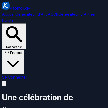
Kaomoji.diy
Accueil
Générateur d'Art ASCII
Générateur d'Art en
Points
Rechercher
🇫🇷
Français
Se Connecter
Une célébration de