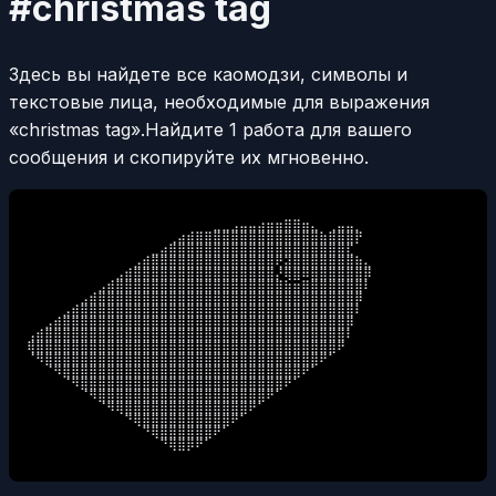
#christmas tag
Здесь вы найдете все каомодзи, символы и
текстовые лица, необходимые для выражения
«christmas tag».
Найдите 1 работа для вашего
сообщения и скопируйте их мгновенно.
⠀⠀⠀⠀⠀⠀⠀⠀⠀⠀⠀⠀⠀⠀⠀⠀⠀⠀⠀⠀⠀⣀⣀⣠⣤⣤⣴⣶⣶⣿⣿⣶⣄⠀⢀⣤⣤⡀⠀

⠀⠀⠀⠀⠀⠀⠀⠀⠀⠀⠀⠀⠀⠀⠀⠀⢀⣴⣾⣿⣿⣿⣿⣿⣿⣿⣿⣿⣿⣿⣿⣿⣿⣷⣿⣿⣿⡟⠀

⠀⠀⠀⠀⠀⠀⠀⠀⠀⠀⠀⠀⠀⠀⣀⣴⣿⣿⣿⣿⣿⣿⣿⣿⣿⣿⣿⣿⣿⣿⣿⣿⣿⣿⣿⣿⣏⠀⠀

⠀⠀⠀⠀⠀⠀⠀⠀⠀⠀⠀⠀⣠⣾⣿⣿⣿⣿⣿⣿⣿⣿⣿⣿⣿⣿⣿⣿⢟⣽⣿⣿⣿⣿⣿⣿⣿⣷⣄

⠀⠀⠀⠀⠀⠀⠀⠀⠀⠀⣠⣾⣿⣿⣿⣿⣿⣿⣿⣿⣿⣿⣿⣿⣿⣿⣿⣿⡜⢿⣿⠿⣿⣿⣿⣿⣿⣿⡿

⠀⠀⠀⠀⠀⠀⠀⠀⣠⣾⣿⣿⣿⣿⣿⣿⣿⣿⣿⣿⣿⣿⣿⣿⣿⣿⣿⣿⣿⣷⣶⣿⣿⣿⣿⣿⣿⣿⠇

⠀⠀⠀⠀⠀⠀⣠⣾⣿⣿⣿⣿⣿⣿⣿⣿⣿⣿⣿⣿⣿⣿⣿⣿⣿⣿⣿⣿⣿⣿⣿⣿⣿⣿⣿⣿⣿⡿⠀

⠀⠀⠀⠀⣠⣾⣿⣿⣿⣿⣿⣿⣿⣿⣿⣿⣿⣿⣿⣿⣿⣿⣿⣿⣿⣿⣿⣿⣿⣿⣿⣿⣿⣿⣿⣿⣿⠇⠀

⠀⠀⣠⣾⣿⣿⣿⣿⣿⣿⣿⣿⣿⣿⣿⣿⣿⣿⣿⣿⣿⣿⣿⣿⣿⣿⣿⣿⣿⣿⣿⣿⣿⣿⣿⣿⡿⠀⠀

⢠⣾⣿⣿⣿⣿⣿⣿⣿⣿⣿⣿⣿⣿⣿⣿⣿⣿⣿⣿⣿⣿⣿⣿⣿⣿⣿⣿⣿⣿⣿⣿⣿⣿⣿⣿⠇⠀⠀

⢿⣿⣿⣿⣿⣿⣿⣿⣿⣿⣿⣿⣿⣿⣿⣿⣿⣿⣿⣿⣿⣿⣿⣿⣿⣿⣿⣿⣿⣿⣿⣿⣿⣿⣿⠟⠀⠀⠀

⠈⠻⣿⣿⣿⣿⣿⣿⣿⣿⣿⣿⣿⣿⣿⣿⣿⣿⣿⣿⣿⣿⣿⣿⣿⣿⣿⣿⣿⣿⣿⣿⣿⠟⠁⠀⠀⠀⠀

⠀⠀⠈⠻⣿⣿⣿⣿⣿⣿⣿⣿⣿⣿⣿⣿⣿⣿⣿⣿⣿⣿⣿⣿⣿⣿⣿⣿⣿⣿⣿⠟⠁⠀⠀⠀⠀⠀⠀

⠀⠀⠀⠀⠈⠻⣿⣿⣿⣿⣿⣿⣿⣿⣿⣿⣿⣿⣿⣿⣿⣿⣿⣿⣿⣿⣿⣿⣿⠟⠁⠀⠀⠀⠀⠀⠀⠀⠀

⠀⠀⠀⠀⠀⠀⠈⠻⣿⣿⣿⣿⣿⣿⣿⣿⣿⣿⣿⣿⣿⣿⣿⣿⣿⣿⣿⠟⠁⠀⠀⠀⠀⠀⠀⠀⠀⠀⠀

⠀⠀⠀⠀⠀⠀⠀⠀⠈⠻⢿⣿⣿⣿⣿⣿⣿⣿⣿⣿⣿⣿⣿⣿⣿⠟⠁⠀⠀⠀⠀⠀⠀⠀⠀⠀⠀⠀⠀

⠀⠀⠀⠀⠀⠀⠀⠀⠀⠀⠀⠙⢿⣿⣿⣿⣿⣿⣿⣿⣿⣿⣿⠟⠁⠀⠀⠀⠀⠀⠀⠀⠀⠀⠀⠀⠀⠀⠀

⠀⠀⠀⠀⠀⠀⠀⠀⠀⠀⠀⠀⠀⠙⢿⣿⣿⣿⣿⣿⣿⠟⠁⠀⠀⠀⠀⠀⠀⠀⠀⠀⠀⠀⠀⠀⠀⠀⠀

⠀⠀⠀⠀⠀⠀⠀⠀⠀⠀⠀⠀⠀⠀⠀⠙⢿⣿⡿⠟⠁⠀⠀⠀⠀⠀⠀⠀⠀⠀⠀⠀⠀⠀⠀⠀⠀⠀⠀