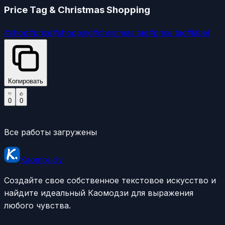
Price Tag & Christmas Shopping
#
shop
#
price
#
shopping
#
christmas tag
#
price tag
#
label
Копировать
0
0
Все работы загружены
Kaomoji.diy
Создайте свое собственное текстовое искусство и
найдите идеальный Каомодзи для выражения
любого чувства.