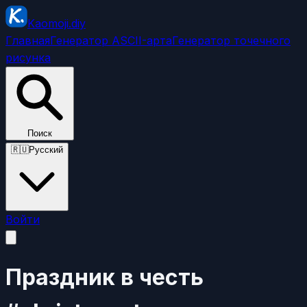
Kaomoji.diy
Главная
Генератор ASCII-арта
Генератор точечного
рисунка
Поиск
🇷🇺
Русский
Войти
Праздник в честь