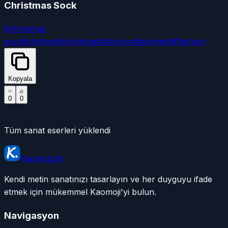
Christmas Sock
#
christmas
sock
#
clothes
#
christmas
#
stocking
#
garment
#
fashion
Kopyala
0
0
Tüm sanat eserleri yüklendi
Kaomoji.diy
Kendi metin sanatınızı tasarlayın ve her duyguyu ifade
etmek için mükemmel Kaomoji'yi bulun.
Navigasyon