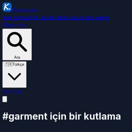
Kaomoji.diy
Ana Sayfa
ASCII Sanat Oluşturucu
Nokta Sanatı
Oluşturucu
Ara
🇹🇷
Türkçe
Giriş Yap
#garment için bir kutlama