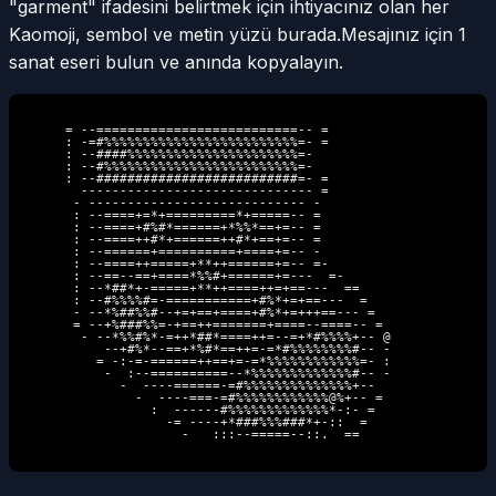
"garment" ifadesini belirtmek için ihtiyacınız olan her
Kaomoji, sembol ve metin yüzü burada.
Mesajınız için 1
sanat eseri bulun ve anında kopyalayın.
     = --==========================-- =             

     : -=#%%%%%%%%%%%%%%%%%%%%%%%%%=- =             

     : --####%%%%%%%%%%%%%%%%%%%%%%=-               

     : --#%%%%%%%%%%%%%%%%%%%%%%%%%=-               

     : --##########################=- =             

       ------------------------------ =             

      - ---------------------------- -              

      : --====+=*+=========*+=====-- =              

      : --====+#%#*======+*%%*==+=-- =              

      : --====++#*+======++#*+==+=-- =              

      : --======+==========+====+=-- -              

      : --====++=====+**++======+=-- =-             

      : --==--==+====*%%#+======+=---  =-           

      : --*##*+-=====+**++====++=+==---  ==         

      : --#%%%%#=-===========+#%*+=+==---  =        

      - --*%##%%#--+=+==+====+#%*+=+++==--- =       

      = --+%###%%=-+==++=======+====--====-- =      

       - --*%%#%*-=++*##*====++=--=+*#%%%%+-- @     

          --+#%*--==+*%#*==++=-=*#%%%%%%%%#-- -     

         = -:-=-======++==+=-=*%%%%%%%%%%%%=- :     

          -  :--==========--*%%%%%%%%%%%%%#-- -     

            -  ----======-=#%%%%%%%%%%%%%%+--       

              -  ----===-=#%%%%%%%%%%%%@%+-- =      

                :  ------#%%%%%%%%%%%%%*-:- =       

                  -= ----+*###%%%###*+-::  =        

                    -   :::--=====--::.  ==         