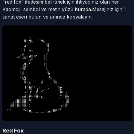
"red fox" ifadesini belirtmek için ihtiyacınız olan her
Kaomoji, sembol ve metin yüzü burada.
Mesajınız için 1
sanat eseri bulun ve anında kopyalayın.
⠀⠀⠀⠀⠀⠀⠀⠀⠀⠀⠀⠀⠀⠀⠀⠀⠀⠀⠀⠀⠀⠀⠀⠀⠀⠀

⠀⠀⠀⠀⠀⠀⠀⣀⡈⢯⡉⠓⠦⣄⡀⠀⠀⠀⠀⠀⠀⠀⠀⠀⠀⠀

⠀⠀⠀⠀⠀⠀⠀⠻⣉⠹⠷⠀⠀⠀⠙⢷⡀⠀⠀⠀⠀⠀⠀⠀⠀⠀

⠀⠀⠀⠀⠀⠀⠀⣠⠞⠀⠀⠀⠀⠀⠀⠀⢿⡇⠀⠀⠀⠀⠀⠀⠀⠀

⠀⠀⠀⠀⠀⠀⠀⡇⠀⠀⠀⠀⠀⠀⠀⠀⢈⡇⠀⠀⠀⠀⠀⠀⠀⠀

⠀⠀⠀⠀⠀⠀⠀⡇⠀⠹⠝⠀⠀⠀⠀⠀⣼⠃⠀⠀⠀⠀⠀⠀⠀⠀

⠀⠀⠀⠀⠀⣠⠞⠀⣀⣠⣤⣤⠄⠀⠀⢠⡏⠀⠀⠀⠀⠀⠀⠀⠀⠀

⠀⠀⠀⠀⠚⠢⠼⠿⠟⢛⣾⠃⠀⠀⠀⢸⡇⠀⠀⠀⠀⠀⠀⠀⠀⠀

⠀⠀⠀⠀⠀⠀⠀⢀⡴⣻⠃⠀⠀⠀⠀⢸⡉⠀⠀⠀⠀⠀⠀⠀⠀⠀

⠀⠀⠀⠀⠀⠀⣰⢻⡷⠁⠀⠀⠀⠀⠀⢸⡇⠀⠀⠀⠀⠀⠀⠀⠀⠀

⠀⠀⠀⠀⠀⢰⢽⡟⠁⠀⠀⠀⠀⠀⠀⠀⣇⠀⠀⠀⠀⠀⠀⠀⠀⠀

⠀⠀⠀⠀⠀⢾⣿⠀⠀⠀⠀⠀⠀⠀⠀⠀⣸⡆⠀⠀⠀⠀⠀⠀⠀⠀

⠀⠀⠀⠀⠀⢸⣿⡄⠀⠀⠀⠀⠀⠀⠀⠀⠀⣿⡀⠀⠀⠀⠀⠀⠀⠀

⠀⠀⠀⠀⠀⠘⢧⣳⡀⠀⠀⠀⠀⠀⠀⠀⠀⠘⣷⠀⠀⠀⠀⠀⠀⠀

⠀⠀⠀⠀⠀⠀⠈⣷⣱⡀⠀⠀⠀⠀⣸⠀⠀⠀⠈⢻⣦⠀⠀⠀⠀⠀

⠀⠀⠀⠀⠀⠀⠀⢸⣷⡙⣆⠀⠀⣾⠃⠀⠀⠀⠀⠈⢽⡆⠀⠀⠀⠀

⠀⠀⠀⠀⠀⠀⠀⠸⡇⢷⡏⠃⢠⠇⠀⠀⣀⠄⠀⠀⠀⣿⡖⠀⠀⠀

⠀⠀⠀⠀⠀⠀⠀⢀⡇⢨⠇⠀⡼⢀⠔⠊⠀⠀⠀⠀⠀⠘⣯⣄⢀⠀

⠀⠀⠀⠀⠀⠀⠀⢰⡇⣼⡀⣰⣷⠁⠀⠀⠀⠀⠀⠀⠀⠀⣇⢻⣧⡄

⠀⠀⠀⠀⣀⣮⣿⣿⣿⣯⡭⢉⠟⠛⠳⢤⣄⣀⣀⣀⣀⡴⢠⠨⢻⣿

⠀⠀⢀⣾⣿⣿⣿⣿⢏⠓⠁⠀⠀⠀⠀⠀⠀⠀⠀⠀⠀⠀⠀⢀⢨⣿

⠀⣰⣿⣿⣿⣿⣿⣿⡱⠌⠁⠀⠀⠀⠀⠀⠀⠀⠀⠀⠀⠀⢀⢭⣾⠏

⣰⡿⠟⠋⠛⢿⣿⣿⣊⠡⠀⠀⠀⠀⠀⠀⠀⠀⠀⠀⢀⣠⣼⡿⠋⠀

⠋⠁⠀⠀⠀⠀⠈⠑⠿⢶⣄⣀⣀⣀⣀⣀⣄⣤⡶⠿⠟⠋⠁⠀⠀⠀
Red Fox