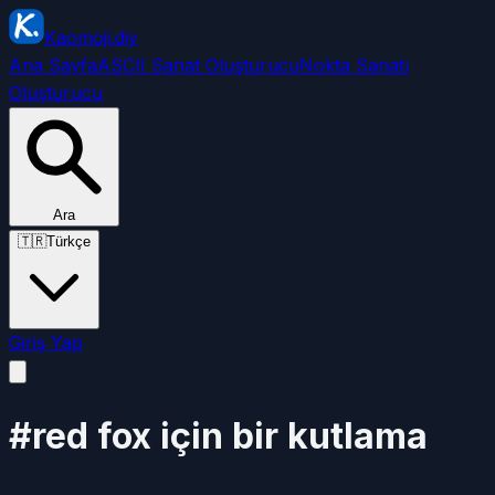
Kaomoji.diy
Ana Sayfa
ASCII Sanat Oluşturucu
Nokta Sanatı
Oluşturucu
Ara
🇹🇷
Türkçe
Giriş Yap
#red fox için bir kutlama