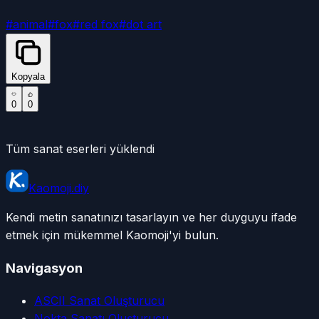
#
animal
#
fox
#
red fox
#
dot art
Kopyala
0
0
Tüm sanat eserleri yüklendi
Kaomoji.diy
Kendi metin sanatınızı tasarlayın ve her duyguyu ifade
etmek için mükemmel Kaomoji'yi bulun.
Navigasyon
ASCII Sanat Oluşturucu
Nokta Sanatı Oluşturucu