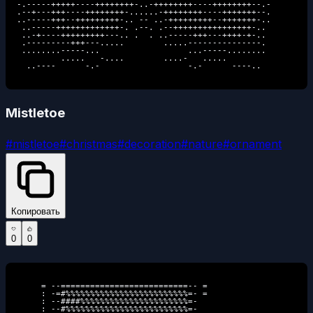
-.-----+++++----++++++++-..-++++++++----++++++++--.-

.--+---+++----++++++++-......-++++++++----+++++++--.

..-----+++--+++++++++-.. -- ..-+++++++++--+++++++-..

 ..-----+++++++++++++-. .--. .--++++++++++++++++-.. 

 ..-+----+++++++++---.. .  . ..-----+++---++++-+-.. 

 .---------+++---.....        .....---------------. 

 ........-----...                  ...-----........ 

         .....   -....        ....-   .....         

  ..----      -.-                  -.-      ----..  
Mistletoe
#
mistletoe
#
christmas
#
decoration
#
nature
#
ornament
Копировать
0
0
     = --==========================-- =             

     : -=#%%%%%%%%%%%%%%%%%%%%%%%%%=- =             

     : --####%%%%%%%%%%%%%%%%%%%%%%=-               

     : --#%%%%%%%%%%%%%%%%%%%%%%%%%=-               
