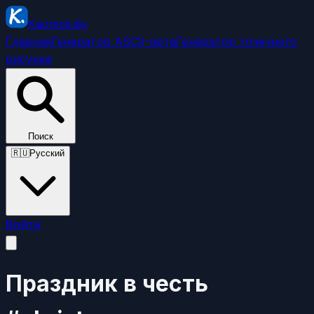
Kaomoji.diy
Главная
Генератор ASCII-арта
Генератор точечного
рисунка
Поиск
🇷🇺
Русский
Войти
Праздник в честь