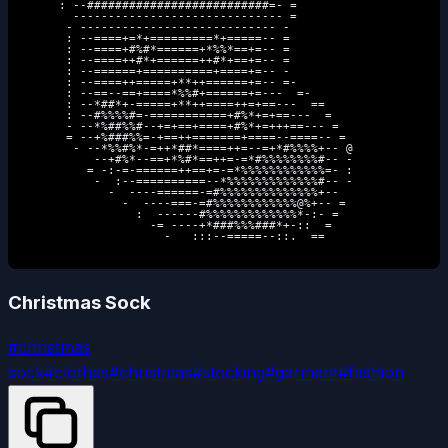
     : --##########################=- =             

       ------------------------------ =             

      - ---------------------------- -              

      : --====+=*+=========*+=====-- =              

      : --====+#%#*======+*%%*==+=-- =              

      : --====++#*+======++#*+==+=-- =              

      : --======+==========+====+=-- -              

      : --====++=====+**++======+=-- =-             

      : --==--==+====*%%#+======+=---  =-           

      : --*##*+-=====+**++====++=+==---  ==         

      : --#%%%%#=-===========+#%*+=+==---  =        

      - --*%##%%#--+=+==+====+#%*+=+++==--- =       

      = --+%###%%=-+==++=======+====--====-- =      

       - --*%%#%*-=++*##*====++=--=+*#%%%%+-- @     

          --+#%*--==+*%#*==++=-=*#%%%%%%%%#-- -     

         = -:-=-======++==+=-=*%%%%%%%%%%%%=- :     

          -  :--==========--*%%%%%%%%%%%%%#-- -     

            -  ----======-=#%%%%%%%%%%%%%%+--       

              -  ----===-=#%%%%%%%%%%%%@%+-- =      

                :  ------#%%%%%%%%%%%%%*-:- =       

                  -= ----+*###%%%###*+-::  =        

                    -   :::--=====--::.  ==         
Christmas Sock
#
christmas
sock
#
clothes
#
christmas
#
stocking
#
garment
#
fashion