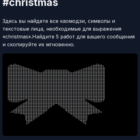
#christmas
Здесь вы найдете все каомодзи, символы и
текстовые лица, необходимые для выражения
«christmas».
Найдите 5 работ для вашего сообщения
и скопируйте их мгновенно.
⠀⣀⣠⣄⡀⠀⠀⠀⠀⠀⠀⠀⠀⠀⠀⠀⠀⠀⠀⠀⠀⠀⠀⠀⠀⠀⠀⠀⠀⠀⠀⠀⠀⠀⢀⣠⣄⣀⠀

⣼⣿⣿⣿⣿⣷⣦⣄⡀⠀⠀⠀⠀⠀⠀⠀⠀⠀⠀⠀⠀⠀⠀⠀⠀⠀⠀⠀⠀⠀⢀⣠⣴⣾⣿⣿⣿⣿⣧

⣿⣿⣿⣿⣿⣿⣿⣿⣿⣷⣦⣄⡀⠀⣠⣶⣶⣶⣶⣶⣶⣶⣶⣶⣄⠀⢀⣠⣴⣾⣿⣿⣿⣿⣿⣿⣿⣿⣿

⣿⣿⣿⣿⣿⣿⣿⣿⣿⣿⣿⣿⣿⣿⣿⣿⣿⣿⣿⣿⣿⣿⣿⣿⣿⣿⣿⣿⣿⣿⣿⣿⣿⣿⣿⣿⣿⣿⣿

⣿⣿⣿⣿⣿⣿⣿⣿⣿⣿⣿⣿⣿⣿⣿⣿⣿⣿⣿⣿⣿⣿⣿⣿⣿⣿⣿⣿⣿⣿⣿⣿⣿⣿⣿⣿⣿⣿⣿

⣿⣿⣿⣿⣿⣿⣿⣿⣿⣿⣿⣿⣿⣿⣿⣿⣿⣿⣿⣿⣿⣿⣿⣿⣿⣿⣿⣿⣿⣿⣿⣿⣿⣿⣿⣿⣿⣿⣿

⣿⣿⣿⣿⣿⣿⣿⣿⣿⣿⣿⣿⣿⣿⣿⣿⣿⣿⣿⣿⣿⣿⣿⣿⣿⣿⣿⣿⣿⣿⣿⣿⣿⣿⣿⣿⣿⣿⣿

⣿⣿⣿⣿⣿⣿⣿⣿⣿⣿⣿⣿⣿⣿⣿⣿⣿⣿⣿⣿⣿⣿⣿⣿⣿⣿⣿⣿⣿⣿⣿⣿⣿⣿⣿⣿⣿⣿⣿

⣿⣿⣿⣿⣿⣿⣿⣿⣿⣿⣿⣿⣿⣿⣿⣿⣿⣿⣿⣿⣿⣿⣿⣿⣿⣿⣿⣿⣿⣿⣿⣿⣿⣿⣿⣿⣿⣿⣿

⣿⣿⣿⣿⣿⣿⣿⣿⣿⣿⣿⣿⣿⣿⣿⣿⣿⣿⣿⣿⣿⣿⣿⣿⣿⣿⣿⣿⣿⣿⣿⣿⣿⣿⣿⣿⣿⣿⣿

⣿⣿⣿⣿⣿⣿⣿⡿⣿⣿⣿⣿⣿⣿⣿⣿⣿⣿⣿⣿⣿⣿⣿⣿⣿⣿⣿⣿⣿⣿⣿⢿⣿⣿⣿⣿⣿⣿⣿

⠘⠻⠿⠿⠟⠋⢁⣴⣿⣿⣿⣿⣿⣿⣿⣿⣿⣿⣿⣿⣿⣿⣿⣿⣿⣿⣿⣿⣿⣿⣿⣦⡈⠙⠻⠿⠿⠟⠃

⠀⠀⠀⠀⢀⣴⣿⣿⣿⣿⣿⣿⣿⣿⣿⣿⣿⣿⠟⠉⠻⣿⣿⣿⣿⣿⣿⣿⣿⣿⣿⣿⣿⣦⡀⠀⠀⠀⠀

⠀⠀⢀⣴⣿⣿⣿⣿⣿⣿⣿⣿⣿⣿⣿⣿⠟⠁⠀⠀⠀⠈⠻⣿⣿⣿⣿⣿⣿⣿⣿⣿⣿⣿⣿⣦⡀⠀⠀

⠀⠴⢿⣿⣿⣿⣿⣿⣿⣿⣿⣿⣿⣿⡿⠋⠀⠀⠀⠀⠀⠀⠀⠙⢿⣿⣿⣿⣿⣿⣿⣿⣿⣿⣿⣿⡿⠦⠀

⠀⠀⠀⠀⠀⠉⠙⣿⣿⣿⣿⣿⡿⠋⠀⠀⠀⠀⠀⠀⠀⠀⠀⠀⠀⠙⢿⣿⣿⣿⣿⣿⠋⠉⠀⠀⠀⠀⠀

⠀⠀⠀⠀⠀⠀⠀⣿⣿⣿⡿⠋⠀⠀⠀⠀⠀⠀⠀⠀⠀⠀⠀⠀⠀⠀⠀⠙⢿⣿⣿⣿⠀⠀⠀⠀⠀⠀⠀

⠀⠀⠀⠀⠀⠀⠀⢸⡿⠋⠀⠀⠀⠀⠀⠀⠀⠀⠀⠀⠀⠀⠀⠀⠀⠀⠀⠀⠀⠙⢿⡇⠀⠀⠀⠀⠀⠀⠀

⠀⠀⠀⠀⠀⠀⠀⠈⠀⠀⠀⠀⠀⠀⠀⠀⠀⠀⠀⠀⠀⠀⠀⠀⠀⠀⠀⠀⠀⠀⠀⠁⠀⠀⠀⠀⠀⠀⠀