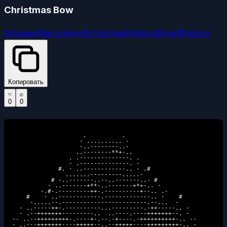
Christmas Bow
#
shapes
#
decoration
#
christmas
#
ribbon
#
bow
#
fashion
Копировать
0
0
                    .          .                    

                   - .......... -                   

                   -..--------..-                   

                  ..--------**+-..                  

                . .--------------. .                

                - .--------------. -                

             #. - ..------------.. - .#             

               .......---------.....-               

           # -..-------..--..-------..- #           

          - ..-------+**-..-------+*+-.. -          

        -.#-.---------++-.----------+--.. .-        

    #    - ..------------.-------------.. -    #    

     -.....--.------------------------.--...  -     

  - ..-----++-.----------...---------.-++-----.. -  

  - .--+++++++---------..  ..----.----+++++++--. -  

-- ..--+++++++++-.----+-.--.-+----.-++++++++++-.. --

- ..---+++++++----+++++--..--+++++----+++++++++-.. -
