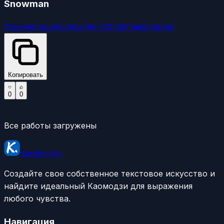
Snowman
#
snow
#
snowman
#
winter
#
christmas
#
shapes
Копировать
0
0
Все работы загружены
Kaomoji.diy
Создайте свое собственное текстовое искусство и
найдите идеальный Каомодзи для выражения
любого чувства.
Навигация