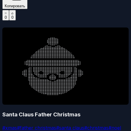
Копировать
0
0
⠀⠀⠀⠀⠀⠀⠀⠀⠀⠀⠀⠀⠀⠀⠀⠀⠀⢀⣠⣤⣄⡀⠀⠀⠀⠀⠀⠀⠀⠀⠀⠀⠀⠀⠀⠀⠀⠀⠀

⠀⠀⠀⠀⠀⠀⠀⠀⠀⠀⠀⠀⠀⠀⠀⠀⠀⣾⣿⣿⣿⣿⠀⠀⠀⠀⠀⠀⠀⠀⠀⠀⠀⠀⠀⠀⠀⠀⠀

⠀⠀⠀⠀⠀⠀⠀⠀⠀⠀⠀⠀⠀⠀⠀⠀⠀⠹⢿⣿⡿⠟⠀⠀⠀⠀⠀⠀⠀⠀⠀⠀⠀⠀⠀⠀⠀⠀⠀

⠀⠀⠀⠀⠀⠀⠀⠀⠀⠀⠀⠀⠀⠀⢀⣠⣾⣷⣶⣤⣴⣾⣷⣤⡀⠀⠀⠀⠀⠀⠀⠀⠀⠀⠀⠀⠀⠀⠀

⠀⠀⠀⠀⠀⠀⠀⠀⠀⠀⠀⠀⢀⣴⣿⣿⣿⣿⣿⣿⣿⣿⣿⣿⣿⣦⡀⠀⠀⠀⠀⠀⠀⠀⠀⠀⠀⠀⠀

⠀⠀⠀⠀⠀⠀⠀⠀⠀⠀⠀⣠⣿⣿⣿⣿⣿⣿⣿⣿⣿⣿⣿⣿⣿⣿⣿⣆⠀⠀⠀⠀⠀⠀⠀⠀⠀⠀⠀

⠀⠀⠀⠀⠀⠀⠀⠀⠀⠀⣼⣿⣿⣿⣿⣿⣿⣿⣿⣿⣿⣿⣿⣿⣿⣿⣿⣿⣧⠀⠀⠀⠀⠀⠀⠀⠀⠀⠀

⠀⠀⠀⠀⠀⠀⠀⠀⣠⣤⣤⣤⣤⣤⣤⣤⣤⣤⣤⣤⣤⣤⣤⣤⣤⣤⣤⣤⣤⣤⣄⠀⠀⠀⠀⠀⠀⠀⠀

⠀⠀⠀⠀⠀⠀⠀⢸⣿⣿⣿⣿⣿⣿⣿⣿⣿⣿⣿⣿⣿⣿⣿⣿⣿⣿⣿⣿⣿⣿⣿⡇⠀⠀⠀⠀⠀⠀⠀

⠀⠀⠀⠀⠀⠀⠀⠀⠉⢛⡛⣛⣛⣛⣛⣛⣛⣛⣛⣛⣛⣛⣛⣛⣛⣛⣛⣛⢛⡛⠉⠀⠀⠀⠀⠀⠀⠀⠀

⠀⠀⠀⠀⠀⠀⠀⣠⡄⣿⡇⣿⣿⣿⣿⣿⣿⣿⣿⣿⣿⣿⣿⣿⣿⣿⣿⣿⢸⣿⢠⣄⠀⠀⠀⠀⠀⠀⠀

⠀⠀⠀⠀⠀⠀⢸⣿⡇⣿⣇⢹⣿⣏⠀⢹⣿⣿⠿⠿⠿⣿⣏⠀⢸⣿⣿⡏⣸⣿⢸⣿⡇⠀⠀⠀⠀⠀⠀

⠀⠀⠀⠀⠀⠀⠈⠻⠇⣿⣿⣆⠙⢿⣿⣿⣿⠁⣴⣿⣦⠈⣿⣿⣿⡿⠋⣰⣿⣿⠸⠟⠁⠀⠀⠀⠀⠀⠀

⠀⠀⠀⠀⠀⠀⠀⠀⠀⣿⣿⣿⣿⣶⣤⣤⣤⣄⠻⠿⠟⣠⣤⣤⣤⣶⣿⣿⣿⣿⠀⠀⠀⠀⠀⠀⠀⠀⠀

⠀⠀⠀⠀⠀⠀⠀⠀⠀⢸⣿⣿⣿⣿⣿⣿⣿⣿⣿⣶⣿⣿⣿⣿⣿⣿⣿⣿⣿⡇⠀⠀⠀⠀⠀⠀⠀⠀⠀

⠀⠀⠀⠀⠀⠀⠀⠀⠀⠈⢿⣿⣿⣿⣿⣿⣿⣿⣿⣿⣿⣿⣿⣿⣿⣿⣿⣿⡿⠁⠀⠀⠀⠀⠀⠀⠀⠀⠀

⠀⠀⠀⠀⠀⠀⠀⠀⠀⠀⠈⠻⣿⣿⣿⣿⣿⣿⣿⣿⣿⣿⣿⣿⣿⣿⣿⠟⠁⠀⠀⠀⠀⠀⠀⠀⠀⠀⠀

⠀⠀⠀⠀⠀⠀⠀⠀⠀⠀⠀⠀⠈⠻⢿⣿⣿⣿⣿⣿⣿⣿⣿⣿⡿⠟⠁⠀⠀⠀⠀⠀⠀⠀⠀⠀⠀⠀⠀

⠀⠀⠀⠀⠀⠀⠀⠀⠀⠀⠀⠀⠀⠀⠀⠈⠉⠛⠛⠛⠛⠛⠉⠁⠀⠀⠀⠀⠀⠀⠀⠀⠀⠀⠀⠀⠀⠀⠀
Santa Claus Father Christmas
#
xmas
#
father christmas
#
santa claus
#
christmas
#
noel