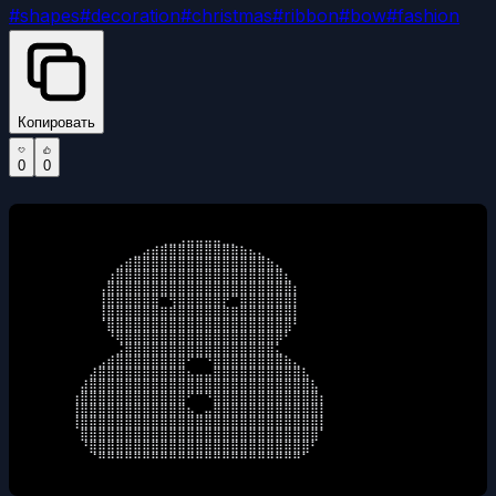
#
shapes
#
decoration
#
christmas
#
ribbon
#
bow
#
fashion
Копировать
0
0
⠀⠀⠀⠀⠀⠀⠀⠀⠀⠀⠀⠀⠀⠀⠀⢀⣀⣠⣤⣤⣤⣤⣀⡀⠀⠀⠀⠀⠀⠀⠀⠀⠀⠀⠀⠀⠀⠀⠀

⠀⠀⠀⠀⠀⠀⠀⠀⠀⠀⠀⠀⣀⣴⣾⣿⣿⣿⣿⣿⣿⣿⣿⣿⣷⣦⣄⠀⠀⠀⠀⠀⠀⠀⠀⠀⠀⠀⠀

⠀⠀⠀⠀⠀⠀⠀⠀⠀⠀⣠⣾⣿⣿⣿⣿⣿⣿⣿⣿⣿⣿⣿⣿⣿⣿⣿⣷⣄⠀⠀⠀⠀⠀⠀⠀⠀⠀⠀

⠀⠀⠀⠀⠀⠀⠀⠀⠀⣰⣿⣿⣿⣿⣿⣿⣿⣿⣿⣿⣿⣿⣿⣿⣿⣿⣿⣿⣿⣆⠀⠀⠀⠀⠀⠀⠀⠀⠀

⠀⠀⠀⠀⠀⠀⠀⠀⢠⣿⣿⣿⣿⣿⣿⣿⣿⣿⣿⣿⣿⣿⣿⣿⣿⣿⣿⣿⣿⣿⡆⠀⠀⠀⠀⠀⠀⠀⠀

⠀⠀⠀⠀⠀⠀⠀⠀⢸⣿⣿⣿⣿⣿⣿⠉⢻⣿⣿⣿⣿⣿⡟⠉⣿⣿⣿⣿⣿⣿⡇⠀⠀⠀⠀⠀⠀⠀⠀

⠀⠀⠀⠀⠀⠀⠀⠀⢸⣿⣿⣿⣿⣿⣿⣿⣿⣿⣿⣿⣿⣿⣿⣿⣿⣿⣿⣿⣿⣿⡇⠀⠀⠀⠀⠀⠀⠀⠀

⠀⠀⠀⠀⠀⠀⠀⠀⠈⣿⣿⣿⣿⣿⣿⣿⣿⣿⣿⣿⣿⣿⣿⣿⣿⣿⣿⣿⣿⣿⠃⠀⠀⠀⠀⠀⠀⠀⠀

⠀⠀⠀⠀⠀⠀⠀⠀⠀⠘⢿⣿⣿⣿⣿⣿⣿⣿⣿⣿⣿⣿⣿⣿⣿⣿⣿⣿⡿⠃⠀⠀⠀⠀⠀⠀⠀⠀⠀

⠀⠀⠀⠀⠀⠀⠀⠀⠀⠀⣨⣿⣿⣿⣿⣿⣿⣿⣿⣿⣿⣿⣿⣿⣿⣿⣿⣿⣅⠀⠀⠀⠀⠀⠀⠀⠀⠀⠀

⠀⠀⠀⠀⠀⠀⠀⠀⣠⣾⣿⣿⣿⣿⣿⣿⣿⣿⠋⠉⠙⣿⣿⣿⣿⣿⣿⣿⣿⣷⣄⠀⠀⠀⠀⠀⠀⠀⠀

⠀⠀⠀⠀⠀⠀⠀⣼⣿⣿⣿⣿⣿⣿⣿⣿⣿⣿⣦⣤⣤⣿⣿⣿⣿⣿⣿⣿⣿⣿⣿⣧⠀⠀⠀⠀⠀⠀⠀

⠀⠀⠀⠀⠀⠀⣼⣿⣿⣿⣿⣿⣿⣿⣿⣿⣿⣿⣿⣿⣿⣿⣿⣿⣿⣿⣿⣿⣿⣿⣿⣿⣧⠀⠀⠀⠀⠀⠀

⠀⠀⠀⠀⠀⢰⣿⣿⣿⣿⣿⣿⣿⣿⣿⣿⣿⣿⠋⠉⠙⣿⣿⣿⣿⣿⣿⣿⣿⣿⣿⣿⣿⡆⠀⠀⠀⠀⠀

⠀⠀⠀⠀⠀⢸⣿⣿⣿⣿⣿⣿⣿⣿⣿⣿⣿⣿⣦⣀⣤⣿⣿⣿⣿⣿⣿⣿⣿⣿⣿⣿⣿⡇⠀⠀⠀⠀⠀

⠀⠀⠀⠀⠀⢸⣿⣿⣿⣿⣿⣿⣿⣿⣿⣿⣿⣿⣿⣿⣿⣿⣿⣿⣿⣿⣿⣿⣿⣿⣿⣿⣿⡇⠀⠀⠀⠀⠀

⠀⠀⠀⠀⠀⠀⣿⣿⣿⣿⣿⣿⣿⣿⣿⣿⣿⣿⣿⣿⣿⣿⣿⣿⣿⣿⣿⣿⣿⣿⣿⣿⣿⠁⠀⠀⠀⠀⠀

⠀⠀⠀⠀⠀⠀⠘⣿⣿⣿⣿⣿⣿⣿⣿⣿⣿⣿⣿⣿⣿⣿⣿⣿⣿⣿⣿⣿⣿⣿⣿⣿⠃⠀⠀⠀⠀⠀⠀

⠀⠀⠀⠀⠀⠀⠀⠈⠛⠛⠛⠛⠛⠛⠛⠛⠛⠛⠛⠛⠛⠛⠛⠛⠛⠛⠛⠛⠛⠛⠛⠁⠀⠀⠀⠀⠀⠀⠀