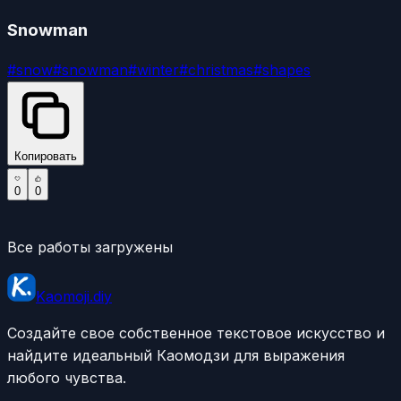
Snowman
#
snow
#
snowman
#
winter
#
christmas
#
shapes
Копировать
0
0
Все работы загружены
Kaomoji.diy
Создайте свое собственное текстовое искусство и
найдите идеальный Каомодзи для выражения
любого чувства.