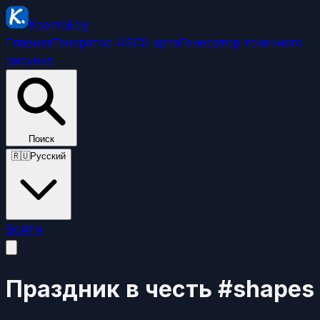
Kaomoji.diy
Главная
Генератор ASCII-арта
Генератор точечного
рисунка
Поиск
🇷🇺
Русский
Войти
Праздник в честь #shapes