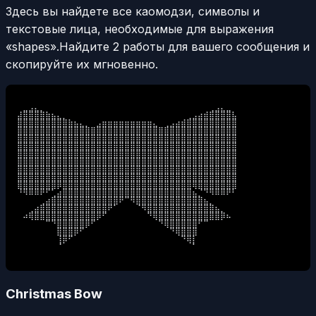
Здесь вы найдете все каомодзи, символы и
текстовые лица, необходимые для выражения
«shapes».
Найдите 2 работы для вашего сообщения и
скопируйте их мгновенно.
⠀⣀⣠⣄⡀⠀⠀⠀⠀⠀⠀⠀⠀⠀⠀⠀⠀⠀⠀⠀⠀⠀⠀⠀⠀⠀⠀⠀⠀⠀⠀⠀⠀⠀⢀⣠⣄⣀⠀

⣼⣿⣿⣿⣿⣷⣦⣄⡀⠀⠀⠀⠀⠀⠀⠀⠀⠀⠀⠀⠀⠀⠀⠀⠀⠀⠀⠀⠀⠀⢀⣠⣴⣾⣿⣿⣿⣿⣧

⣿⣿⣿⣿⣿⣿⣿⣿⣿⣷⣦⣄⡀⠀⣠⣶⣶⣶⣶⣶⣶⣶⣶⣶⣄⠀⢀⣠⣴⣾⣿⣿⣿⣿⣿⣿⣿⣿⣿

⣿⣿⣿⣿⣿⣿⣿⣿⣿⣿⣿⣿⣿⣿⣿⣿⣿⣿⣿⣿⣿⣿⣿⣿⣿⣿⣿⣿⣿⣿⣿⣿⣿⣿⣿⣿⣿⣿⣿

⣿⣿⣿⣿⣿⣿⣿⣿⣿⣿⣿⣿⣿⣿⣿⣿⣿⣿⣿⣿⣿⣿⣿⣿⣿⣿⣿⣿⣿⣿⣿⣿⣿⣿⣿⣿⣿⣿⣿

⣿⣿⣿⣿⣿⣿⣿⣿⣿⣿⣿⣿⣿⣿⣿⣿⣿⣿⣿⣿⣿⣿⣿⣿⣿⣿⣿⣿⣿⣿⣿⣿⣿⣿⣿⣿⣿⣿⣿

⣿⣿⣿⣿⣿⣿⣿⣿⣿⣿⣿⣿⣿⣿⣿⣿⣿⣿⣿⣿⣿⣿⣿⣿⣿⣿⣿⣿⣿⣿⣿⣿⣿⣿⣿⣿⣿⣿⣿

⣿⣿⣿⣿⣿⣿⣿⣿⣿⣿⣿⣿⣿⣿⣿⣿⣿⣿⣿⣿⣿⣿⣿⣿⣿⣿⣿⣿⣿⣿⣿⣿⣿⣿⣿⣿⣿⣿⣿

⣿⣿⣿⣿⣿⣿⣿⣿⣿⣿⣿⣿⣿⣿⣿⣿⣿⣿⣿⣿⣿⣿⣿⣿⣿⣿⣿⣿⣿⣿⣿⣿⣿⣿⣿⣿⣿⣿⣿

⣿⣿⣿⣿⣿⣿⣿⣿⣿⣿⣿⣿⣿⣿⣿⣿⣿⣿⣿⣿⣿⣿⣿⣿⣿⣿⣿⣿⣿⣿⣿⣿⣿⣿⣿⣿⣿⣿⣿

⣿⣿⣿⣿⣿⣿⣿⡿⣿⣿⣿⣿⣿⣿⣿⣿⣿⣿⣿⣿⣿⣿⣿⣿⣿⣿⣿⣿⣿⣿⣿⢿⣿⣿⣿⣿⣿⣿⣿

⠘⠻⠿⠿⠟⠋⢁⣴⣿⣿⣿⣿⣿⣿⣿⣿⣿⣿⣿⣿⣿⣿⣿⣿⣿⣿⣿⣿⣿⣿⣿⣦⡈⠙⠻⠿⠿⠟⠃

⠀⠀⠀⠀⢀⣴⣿⣿⣿⣿⣿⣿⣿⣿⣿⣿⣿⣿⠟⠉⠻⣿⣿⣿⣿⣿⣿⣿⣿⣿⣿⣿⣿⣦⡀⠀⠀⠀⠀

⠀⠀⢀⣴⣿⣿⣿⣿⣿⣿⣿⣿⣿⣿⣿⣿⠟⠁⠀⠀⠀⠈⠻⣿⣿⣿⣿⣿⣿⣿⣿⣿⣿⣿⣿⣦⡀⠀⠀

⠀⠴⢿⣿⣿⣿⣿⣿⣿⣿⣿⣿⣿⣿⡿⠋⠀⠀⠀⠀⠀⠀⠀⠙⢿⣿⣿⣿⣿⣿⣿⣿⣿⣿⣿⣿⡿⠦⠀

⠀⠀⠀⠀⠀⠉⠙⣿⣿⣿⣿⣿⡿⠋⠀⠀⠀⠀⠀⠀⠀⠀⠀⠀⠀⠙⢿⣿⣿⣿⣿⣿⠋⠉⠀⠀⠀⠀⠀

⠀⠀⠀⠀⠀⠀⠀⣿⣿⣿⡿⠋⠀⠀⠀⠀⠀⠀⠀⠀⠀⠀⠀⠀⠀⠀⠀⠙⢿⣿⣿⣿⠀⠀⠀⠀⠀⠀⠀

⠀⠀⠀⠀⠀⠀⠀⢸⡿⠋⠀⠀⠀⠀⠀⠀⠀⠀⠀⠀⠀⠀⠀⠀⠀⠀⠀⠀⠀⠙⢿⡇⠀⠀⠀⠀⠀⠀⠀

⠀⠀⠀⠀⠀⠀⠀⠈⠀⠀⠀⠀⠀⠀⠀⠀⠀⠀⠀⠀⠀⠀⠀⠀⠀⠀⠀⠀⠀⠀⠀⠁⠀⠀⠀⠀⠀⠀⠀
Christmas Bow